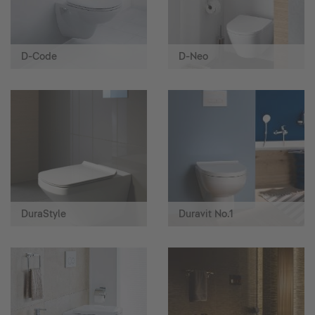
D-Code
D-Neo
DuraStyle
Duravit No.1