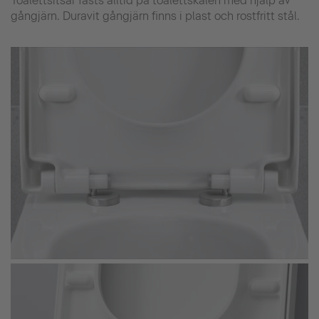
Toalettsitsar fästs alltid på toalettskålen med hjälp av
gångjärn. Duravit gångjärn finns i plast och rostfritt stål.