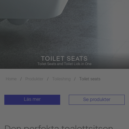
TOILET SEATS
Toilet Seats and Toilet Lids in One
Home
Produkter
Toileshing
Toilet seats
Läs mer
Se produkter
Den perfekta toalettsitsen