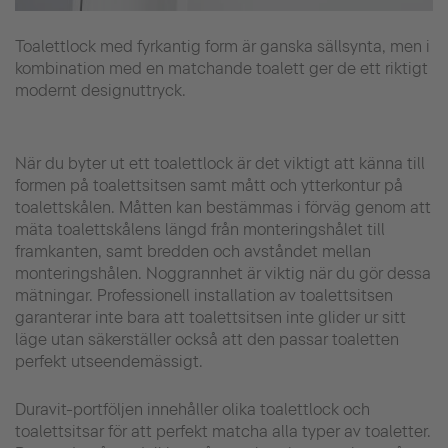
Toalettlock med fyrkantig form är ganska sällsynta, men i
kombination med en matchande toalett ger de ett riktigt
modernt designuttryck.
När du byter ut ett toalettlock är det viktigt att känna till
formen på toalettsitsen samt mått och ytterkontur på
toalettskålen. Måtten kan bestämmas i förväg genom att
mäta toalettskålens längd från monteringshålet till
framkanten, samt bredden och avståndet mellan
monteringshålen. Noggrannhet är viktig när du gör dessa
mätningar. Professionell installation av toalettsitsen
garanterar inte bara att toalettsitsen inte glider ur sitt
läge utan säkerställer också att den passar toaletten
perfekt utseendemässigt.
Duravit-portföljen innehåller olika toalettlock och
toalettsitsar för att perfekt matcha alla typer av toaletter.