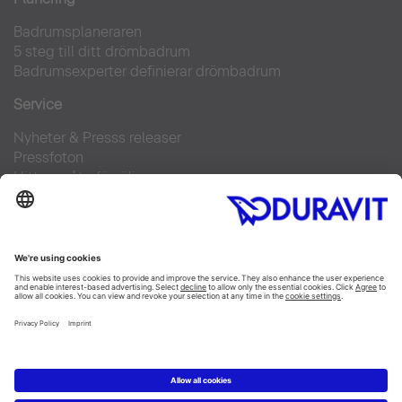
Badrumsplaneraren
5 steg till ditt drömbadrum
Badrumsexperter definierar drömbadrum
Service
Nyheter & Presss releaser
Pressfoton
Hitta en återförsäljare
FAQs
Facebook
Instagram
Pinterest
Flickr
Linked In
YouTube
Copyright © 2026 Duravit AG