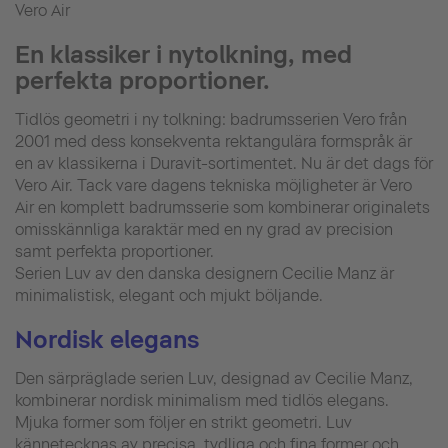
Vero Air
En klassiker i nytolkning, med
perfekta proportioner.
Tidlös geometri i ny tolkning: badrumsserien Vero från
2001 med dess konsekventa rektangulära formspråk är
en av klassikerna i Duravit-sortimentet. Nu är det dags för
Vero Air. Tack vare dagens tekniska möjligheter är Vero
Air en komplett badrumsserie som kombinerar originalets
omisskännliga karaktär med en ny grad av precision
samt perfekta proportioner.
Serien Luv av den danska designern Cecilie Manz är
minimalistisk, elegant och mjukt böljande.
Nordisk elegans
Den särpräglade serien Luv, designad av Cecilie Manz,
kombinerar nordisk minimalism med tidlös elegans.
Mjuka former som följer en strikt geometri. Luv
kännetecknas av precisa, tydliga och fina former och