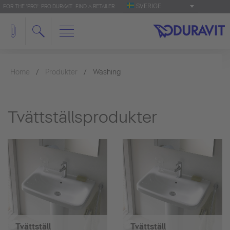
SVERIGE
FOR THE 'PRO': PRO.DURAVIT
FIND A RETAILER
Home
Produkter
Washing
Tvättställsprodukter
Tvättställ
Tvättställ