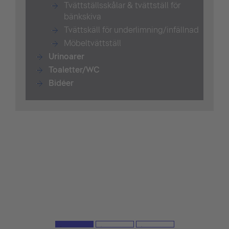
Tvättställsskålar & tvättställ för
bänkskiva
Tvättskäll för underlimning/infällnad
Möbeltvättställ
Urinoarer
Toaletter/WC
Bidéer