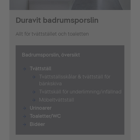
Duravit badrumsporslin
Allt för tvättstället och toaletten
Badrumsporslin, översikt
Tvättställ
Tvättställsskålar & tvättställ för
bänkskiva
Tvättskäll för underlimning/infällnad
Möbeltvättställ
Urinoarer
Toaletter/WC
Bidéer