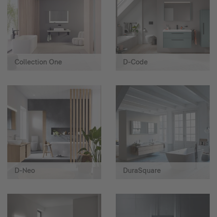
Collection One
D-Code
D-Neo
DuraSquare