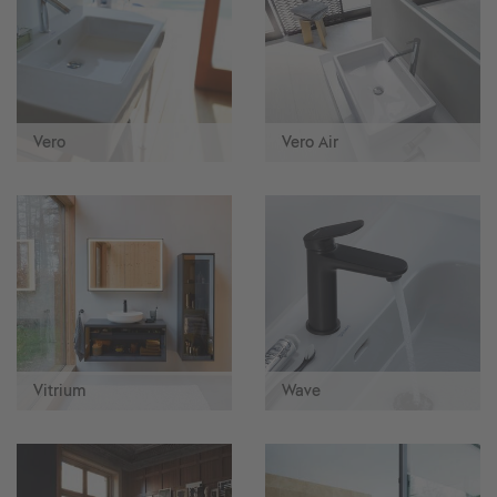
Vero
Vero Air
Vitrium
Wave