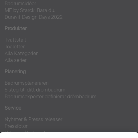
Badrumsidéer
ME by Starck. Bara du.
Duravit Design Days 2022
Produkter
Tvättställ
Toaletter
Alla Kategorier
Alla serier
Planering
Badrumsplaneraren
5 steg till ditt drömbadrum
Badrumsexperter definierar drömbadrum
Service
Nyheter & Presss releaser
Pressfoton
Hitta en återförsäljare