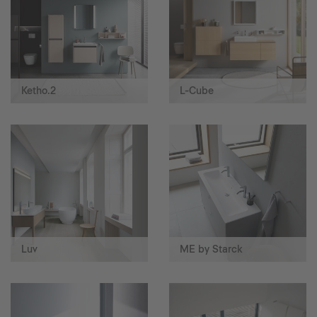
Ketho.2
L-Cube
Luv
ME by Starck