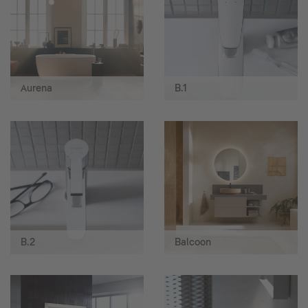
Aurena
B.1
B.2
Balcoon