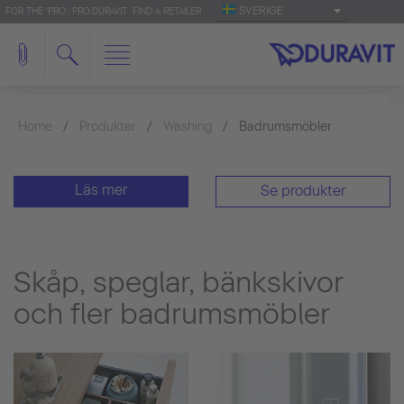
SVERIGE
FOR THE 'PRO': PRO.DURAVIT
FIND A RETAILER
Home
Produkter
Washing
Badrumsmöbler
Läs mer
Se produkter
Skåp, speglar, bänkskivor
och fler badrumsmöbler