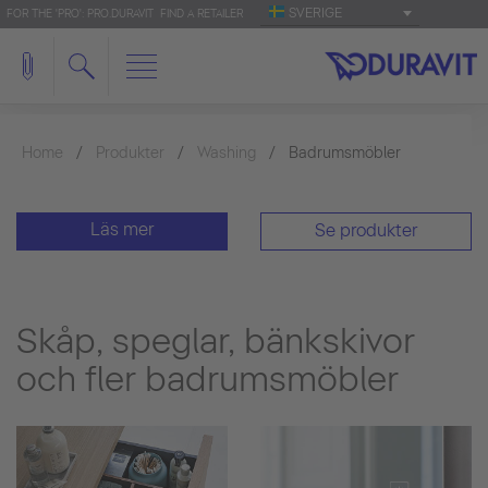
SVERIGE
FOR THE 'PRO': PRO.DURAVIT
FIND A RETAILER
Home
Produkter
Washing
Badrumsmöbler
Läs mer
Se produkter
Skåp, speglar, bänkskivor
och fler badrumsmöbler