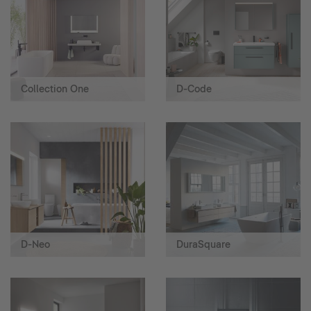
Collection One
D-Code
D-Neo
DuraSquare