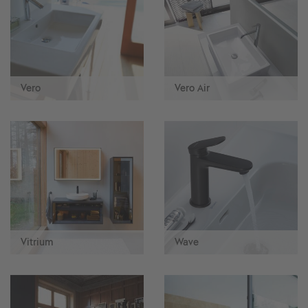
Vero
Vero Air
Vitrium
Wave