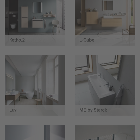
Ketho.2
L-Cube
Luv
ME by Starck