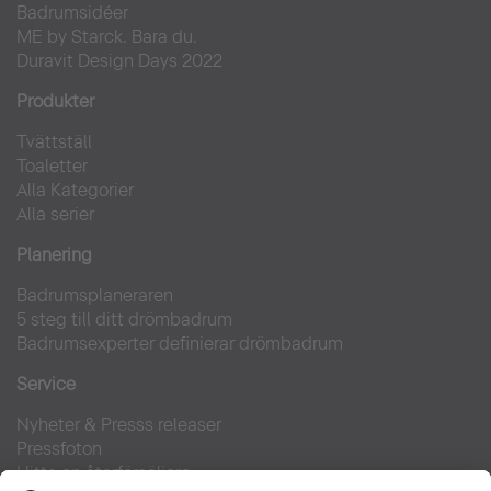
Badrumsidéer
ME by Starck. Bara du.
Duravit Design Days 2022
Produkter
Tvättställ
Toaletter
Alla Kategorier
Alla serier
Planering
Badrumsplaneraren
5 steg till ditt drömbadrum
Badrumsexperter definierar drömbadrum
Service
Nyheter & Presss releaser
Pressfoton
Hitta en återförsäljare