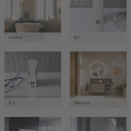
Aurena
B.1
B.2
Balcoon