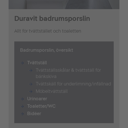
Duravit badrumsporslin
Allt för tvättstället och toaletten
Badrumsporslin, översikt
Tvättställ
Tvättställsskålar & tvättställ för
bänkskiva
Tvättskäll för underlimning/infällnad
Möbeltvättställ
Urinoarer
Toaletter/WC
Bidéer