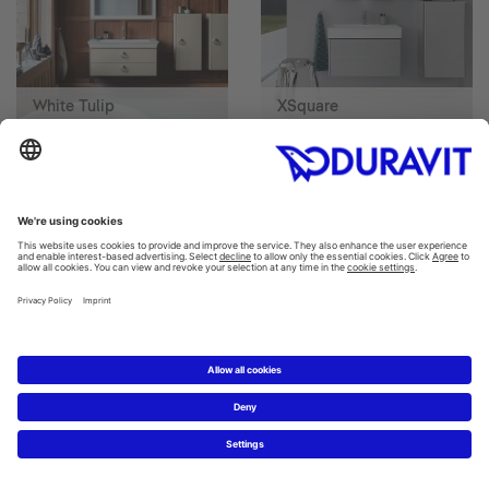
White Tulip
XSquare
Zencha