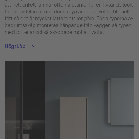
att helt enkelt lämna fötterna utanför för en flytande look.
En av fördelarna med denna typ är att golvet förblir helt
fritt så det är mycket lättare att rengöra. Båda typerna av
badrumsskåp monteras hängande från väggen så typen
med fötter är också skyddade mot att välta.
Högskåp