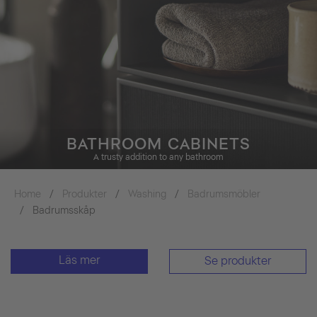
BATHROOM CABINETS
A trusty addition to any bathroom
Home
Produkter
Washing
Badrumsmöbler
Badrumsskåp
Läs mer
Se produkter