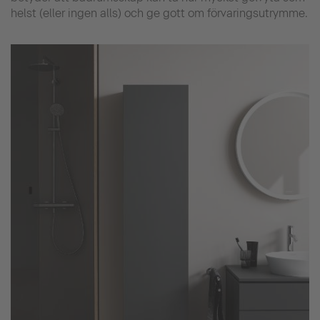
helst (eller ingen alls) och ge gott om förvaringsutrymme.