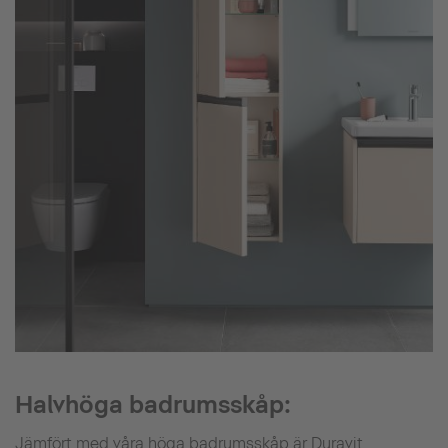
Halvhöga badrumsskåp:
Jämfört med våra höga badrumsskåp är Duravit