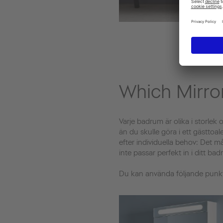
Which Mirror
Varje badrum är olika i storlek 
än du skulle göra i ett gästtoa
efter individuella behov: Det må
inte passar perfekt in i ditt bad
Du kan använda följande punk