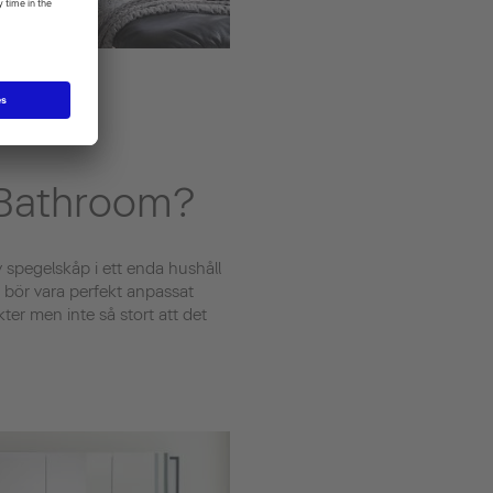
r Bathroom?
av spegelskåp i ett enda hushåll
t bör vara perfekt anpassat
kter men inte så stort att det