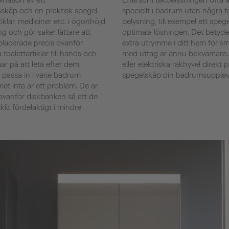
ination av ett
Eftersom takbelysningen ofta ä
åp och en praktisk spegel.
speciellt i badrum utan några 
iklar, mediciner etc. i ögonhöjd
belysning, till exempel ett spe
g och gör saker lättare att
optimala lösningen. Det betyde
 placerade precis ovanför
extra utrymme i ditt hem för s
a toalettartiklar till hands och
med uttag är ännu bekvämare. 
r på att leta efter dem.
eller elektriska rakhyvel direk
assa in i varje badrum
spegelskåp din badrumsupplevel
t inte är ett problem. De är
 ovanför diskbänken så att de
kilt fördelaktigt i mindre