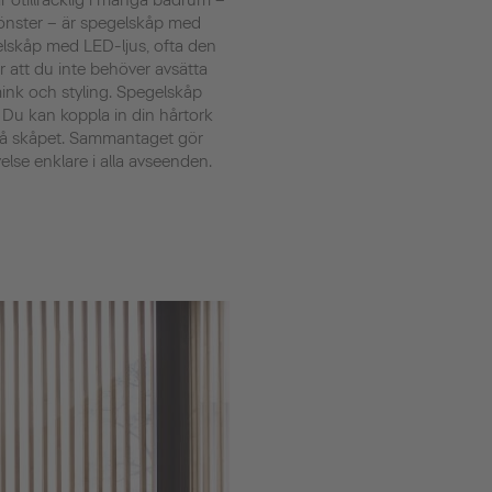
r otillräcklig i många badrum –
fönster – är spegelskåp med
gelskåp med LED-ljus, ofta den
r att du inte behöver avsätta
mink och styling. Spegelskåp
Du kan koppla in din hårtork
t på skåpet. Sammantaget gör
se enklare i alla avseenden.