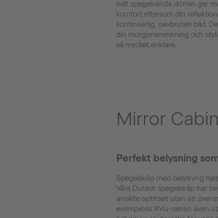
helt spegelvända dörren ger m
komfort eftersom din reflektion
kontinuerlig, oavbruten bild. De
din morgonsminkning och styli
så mycket enklare.
Mirror Cabin
Perfekt belysning so
Spegelskåp med belysning hjälpe
Våra Duravit spegelskåp har bel
ansikte optimalt utan att över
exempelvis XViu-serien även u