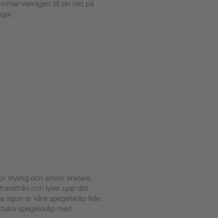
mer verkligen till sin rätt på
gar.
ör styling och smink enklare.
framifrån och lyser upp ditt
na ögon är våra spegelskåp från
ktiska spegelskåp med