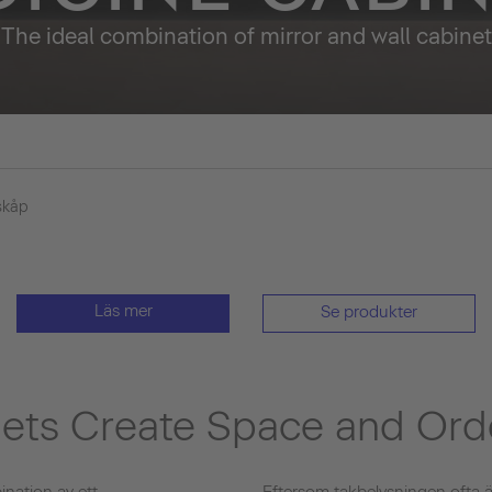
The ideal combination of mirror and wall cabinet
skåp
Läs mer
Se produkter
nets Create Space and Ord