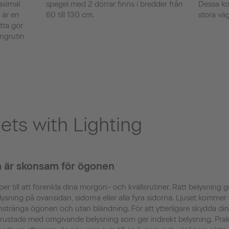
aximal
spegel med 2 dörrar finns i bredder från
Dessa kom
 är en
60 till 130 cm.
stora väg
tta gör
ngrutin
ets with Lighting
m är skonsam för ögonen
r till att förenkla dina morgon- och kvällsrutiner. Rätt belysning g
ysning på ovansidan, sidorna eller alla fyra sidorna. Ljuset kommer 
anstränga ögonen och utan bländning. För att ytterligare skydda di
trustade med omgivande belysning som ger indirekt belysning. Pra