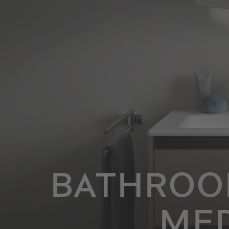
BATHROO
MED