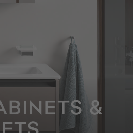
BINETS &
NETS