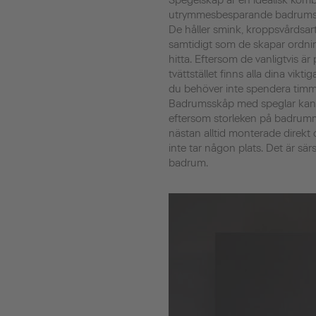
Spegelskåp är en idealisk komb
utrymmesbesparande badrumssk
De håller smink, kroppsvårdsart
samtidigt som de skapar ordnin
hitta. Eftersom de vanligtvis är
tvättstället finns alla dina viktig
du behöver inte spendera timma
Badrumsskåp med speglar kan p
eftersom storleken på badrumme
nästan alltid monterade direkt
inte tar någon plats. Det är särs
badrum.