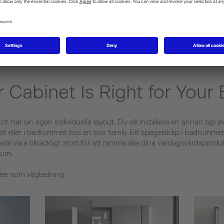
 Cabinet Is Right for You
och har sin egen individuella layout. Du vill installera en annan typ 
lett eller i badrummet hos en stor familj. Ett spegelskåp i badrumme
ste vara tillräckligt stort för att rymma alla dina vardagsvårdsprodu
rum.
ter som vägledning: