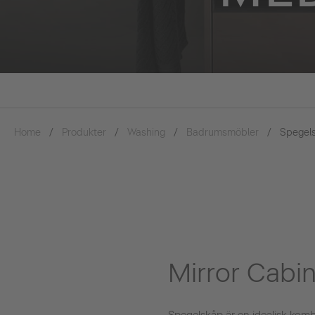
Home
Produkter
Washing
Badrumsmöbler
Spegel
Mirror Cabi