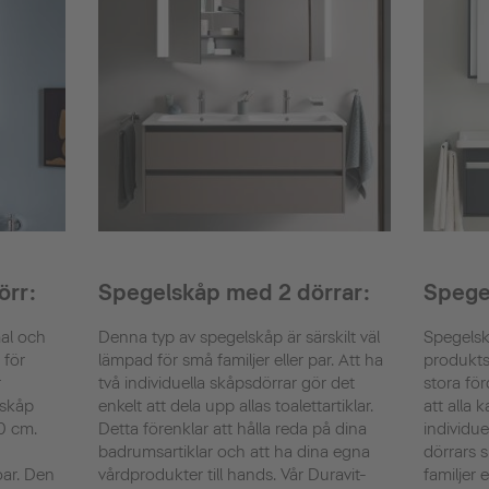
örr:
Spegelskåp med 2 dörrar:
Spege
al och
Denna typ av spegelskåp är särskilt väl
Spegelsk
 för
lämpad för små familjer eller par. Att ha
produkts
r
två individuella skåpsdörrar gör det
stora fö
lskåp
enkelt att dela upp allas toalettartiklar.
att alla 
0 cm.
Detta förenklar att hålla reda på dina
individue
badrumsartiklar och att ha dina egna
dörrars s
ar. Den
vårdprodukter till hands. Vår Duravit-
familjer e