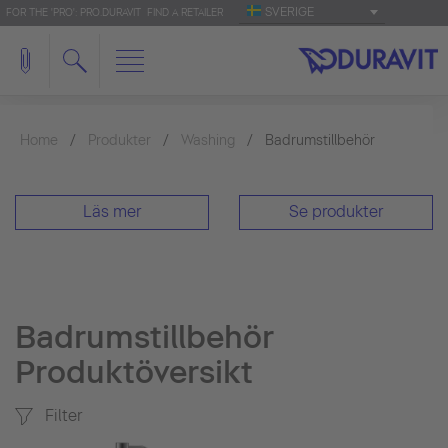
SVERIGE
FOR THE 'PRO': PRO.DURAVIT
FIND A RETAILER
Home
Produkter
Washing
Badrumstillbehör
Läs mer
Se produkter
Badrumstillbehör
Produktöversikt
Filter