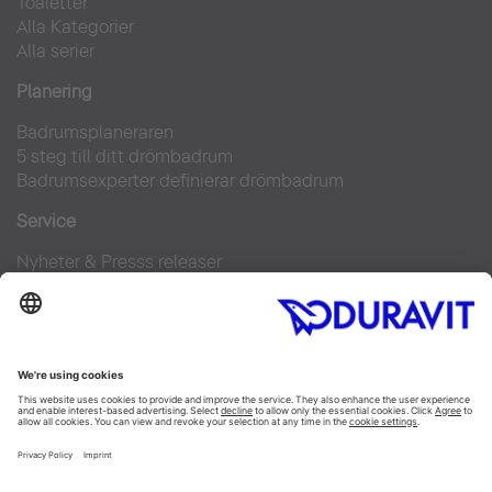
Toaletter
Alla Kategorier
Alla serier
Planering
Badrumsplaneraren
5 steg till ditt drömbadrum
Badrumsexperter definierar drömbadrum
Service
Nyheter & Presss releaser
Pressfoton
Hitta en återförsäljare
FAQs
Facebook
Instagram
Pinterest
Flickr
Linked In
YouTube