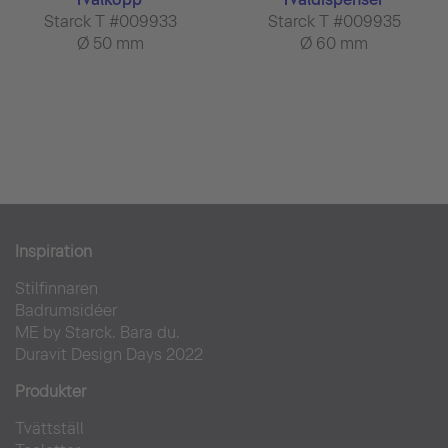
Starck T #009933
Starck T #009935
Ø 50 mm
Ø 60 mm
Inspiration
Stilfinnaren
Badrumsidéer
ME by Starck. Bara du.
Duravit Design Days 2022
Produkter
Tvättställ