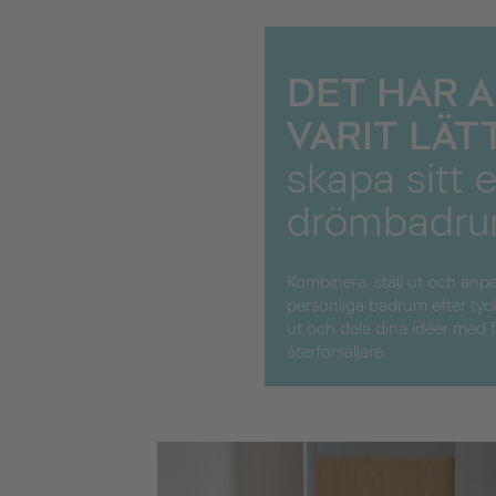
DET HAR 
VARIT LÄT
skapa sitt 
drömbadr
Kombinera, ställ ut och anpas
personliga badrum efter tyc
ut och dela dina idéer med f
återförsäljare.