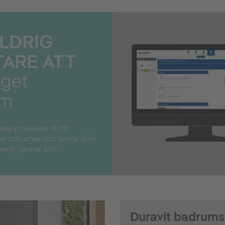
ALDRIG
TARE ATT
eget
um
sa produkter till ditt
ke och smak och spara, skriv
amilj, vänner och
Duravit badrums