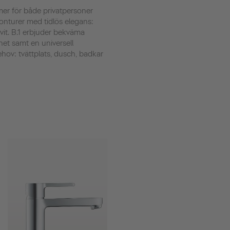
er för både privatpersoner
konturer med tidlös elegans:
avit. B.1 erbjuder bekväma
et samt en universell
ehov: tvättplats, dusch, badkar