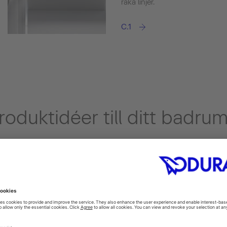
raka linjer.
C.1
produktidéer till ditt badru