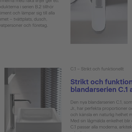
rmerna med raka linjer ger ett
dukterna i serien B.2 tillhör
iment och lämpar sig till alla
et – tvättplats, dusch,
vatpersoner och företag.
C.1 – Strikt och funktionellt
Strikt och funktion
blandarserien C.1 
Den nya blandarserien C.1, som
Jr., har perfekta proportioner 
och känsla en naturlig helhet m
Med sin lågmälda enkelhet blir
C.1 passar alla moderna, arkit