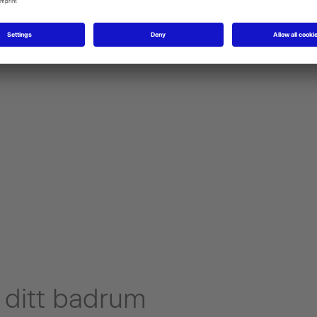
Vägghängda tvättställ
Inbyggnadstvättställ
ll ditt badrum