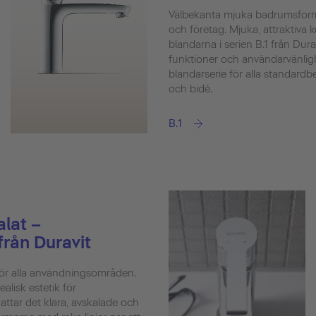
Välbekanta mjuka badrumsform
och företag. Mjuka, attraktiva 
blandarna i serien B.1 från Dur
funktioner och användarvänligh
blandarserie för alla standardb
och bidé.
B.1
lat –
från Duravit
 för alla användningsområden.
ealisk estetik för
tar det klara, avskalade och