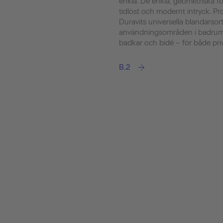
enkla. De enkla, geometriska fo
tidlöst och modernt intryck. Pro
Duravits universella blandarsort
användningsområden i badrumm
badkar och bidé – för både pri
B.2