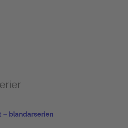
erier
t – blandarserien