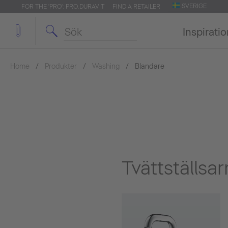
SVERIGE
FOR THE 'PRO': PRO.DURAVIT
FIND A RETAILER
Inspirati
Home
Produkter
Washing
Blandare
Tvättställsa