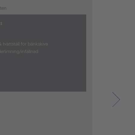
tten
t
& tvättställ för bänkskiva
derlimning/infällnad