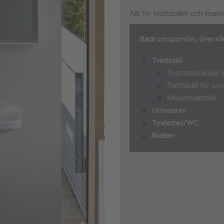
Allt för tvättstället och toale
Badrumsporslin, översik
Tvättställ
Tvättställsskålar 
Tvättskäll för un
Möbeltvättställ
Urinoarer
Toaletter/WC
Bidéer