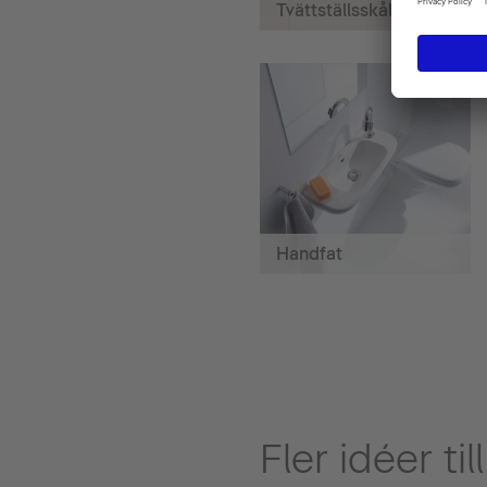
Tvättställsskålar
Handfat
Fler idéer ti