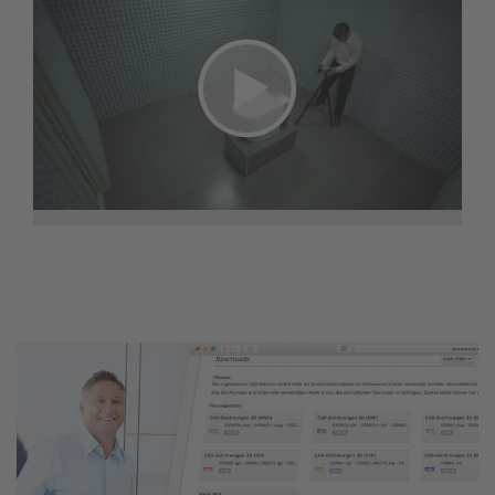
Bullertest vid spolning
Ljudet som alstras vid spolning eller av
"SensoWash"-duschfunktionen mäts i ett helt
akustiskt isolerat rum med hjälp av en mycket
känslig mätanordning placerad i fem positioner
och på en meters avstånd.