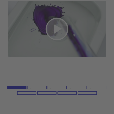
Vattenbytestest
Vattenbytestestet är tänkt att visa hur effektivt
vattnet byts ut under en spolning. Detta testas
med 30 ml testvätska. Om 99 procent av det
färgade vattnet byts ut i den efterföljande
spolningen är det ett tecken på att toaletten
har spolats effektivt och hygieniskt.