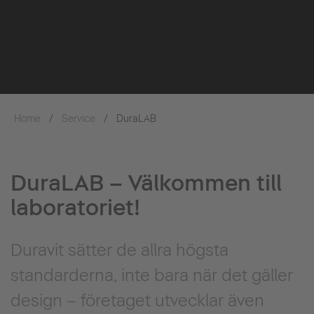
Home
Service
DuraLAB
DuraLAB – Välkommen till
laboratoriet!
Duravit sätter de allra högsta
standarderna, inte bara när det gäller
design – företaget utvecklar även