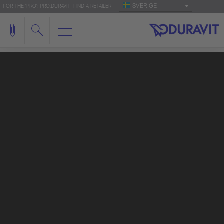
SVERIGE
FOR THE 'PRO': PRO.DURAVIT
FIND A RETAILER