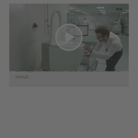
Uthållighetstest av
varmluftsfunktionen på
SensoWash-toaletterna
SensoWash-toalettens alla funktioner utsätts
för långtidstestning. Under upp till 50 000
cykler kontrollerar detta test om varmluftsblåse
temperatur, luftvolymen och temperaturen på
den uppvärmda sitsen hålls konstanta under en
minut.