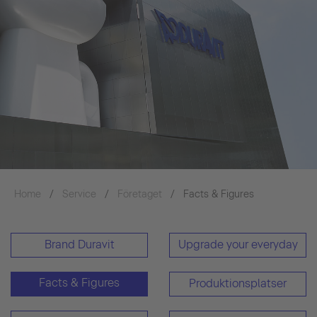
Home
Service
Företaget
Facts & Figures
Brand Duravit
Upgrade your everyday
Facts & Figures
Produktionsplatser