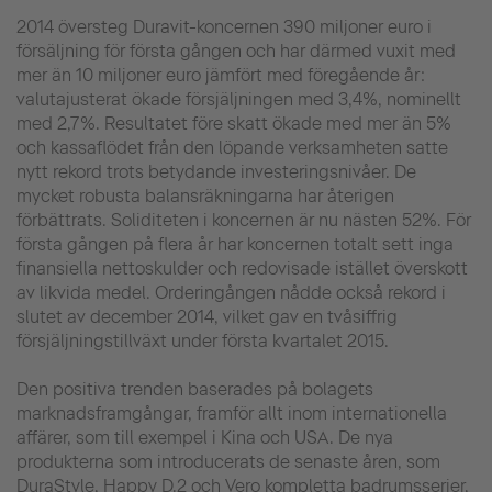
2014 översteg Duravit-koncernen 390 miljoner euro i
försäljning för första gången och har därmed vuxit med
mer än 10 miljoner euro jämfört med föregående år:
valutajusterat ökade försjäljningen med 3,4%, nominellt
med 2,7%. Resultatet före skatt ökade med mer än 5%
och kassaflödet från den löpande verksamheten satte
nytt rekord trots betydande investeringsnivåer. De
mycket robusta balansräkningarna har återigen
förbättrats. Soliditeten i koncernen är nu nästen 52%. För
första gången på flera år har koncernen totalt sett inga
finansiella nettoskulder och redovisade istället överskott
av likvida medel. Orderingången nådde också rekord i
slutet av december 2014, vilket gav en tvåsiffrig
försjäljningstillväxt under första kvartalet 2015.
Den positiva trenden baserades på bolagets
marknadsframgångar, framför allt inom internationella
affärer, som till exempel i Kina och USA. De nya
produkterna som introducerats de senaste åren, som
DuraStyle, Happy D.2 och Vero kompletta badrumsserier,