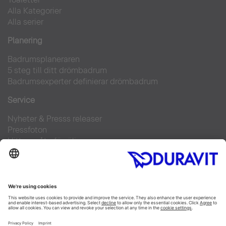
Alla Kategorier
Alla serier
Planering
Badrumsplaneraren
5 steg till ditt drömbadrum
Badrumsexperter definierar drömbadrum
Service
Nyheter & Presss releaser
Pressfoton
Hitta en återförsäljare
FAQs
Facebook
Instagram
Pinterest
Flickr
Linked In
YouTube