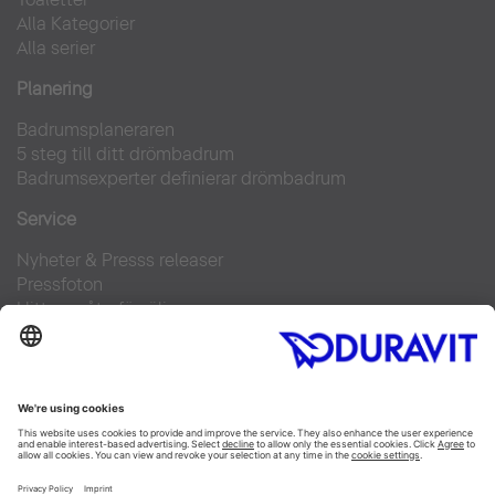
Alla Kategorier
Alla serier
Planering
Badrumsplaneraren
5 steg till ditt drömbadrum
Badrumsexperter definierar drömbadrum
Service
Nyheter & Presss releaser
Pressfoton
Hitta en återförsäljare
FAQs
Facebook
Instagram
Pinterest
Flickr
Linked In
YouTube