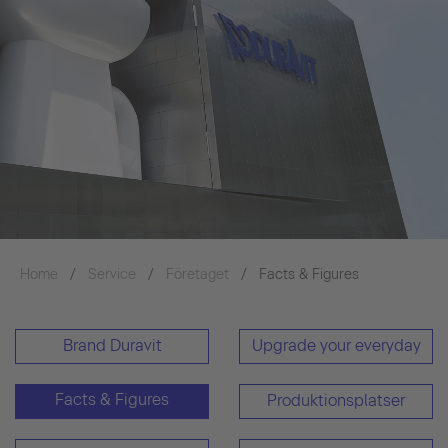
Home
Service
Företaget
Facts & Figures
Brand Duravit
Upgrade your everyday
Facts & Figures
Produktionsplatser