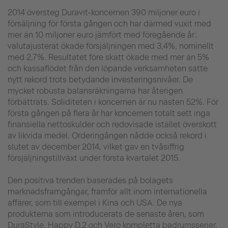
2014 översteg Duravit-koncernen 390 miljoner euro i
försäljning för första gången och har därmed vuxit med
mer än 10 miljoner euro jämfört med föregående år:
valutajusterat ökade försjäljningen med 3,4%, nominellt
med 2,7%. Resultatet före skatt ökade med mer än 5%
och kassaflödet från den löpande verksamheten satte
nytt rekord trots betydande investeringsnivåer. De
mycket robusta balansräkningarna har återigen
förbättrats. Soliditeten i koncernen är nu nästen 52%. För
första gången på flera år har koncernen totalt sett inga
finansiella nettoskulder och redovisade istället överskott
av likvida medel. Orderingången nådde också rekord i
slutet av december 2014, vilket gav en tvåsiffrig
försjäljningstillväxt under första kvartalet 2015.
Den positiva trenden baserades på bolagets
marknadsframgångar, framför allt inom internationella
affärer, som till exempel i Kina och USA. De nya
produkterna som introducerats de senaste åren, som
DuraStyle, Happy D.2 och Vero kompletta badrumsserier,