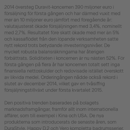
2014 översteg Duravit-koncernen 390 miljoner euro i
försäljning för första gången och har därmed vuxit med
mer än 10 miljoner euro jämfört med föregående år:
valutajusterat ökade försjäljningen med 3,4%, nominellt
med 2,7%. Resultatet före skatt ökade med mer än 5%
och kassaflödet från den löpande verksamheten satte
nytt rekord trots betydande investeringsnivåer. De
mycket robusta balansräkningarna har återigen
förbättrats. Soliditeten i koncernen är nu nästen 52%. För
första gången på flera år har koncernen totalt sett inga
finansiella nettoskulder och redovisade istället överskott
av likvida medel. Orderingången nådde också rekord i
slutet av december 2014, vilket gav en tvåsiffrig
försjäljningstillväxt under första kvartalet 2015.
Den positiva trenden baserades på bolagets
marknadsframgångar, framför allt inom internationella
affärer, som till exempel i Kina och USA. De nya
produkterna som introducerats de senaste åren, som
DuraStyle, Happy D.2 och Vero kompletta badrumsserier,