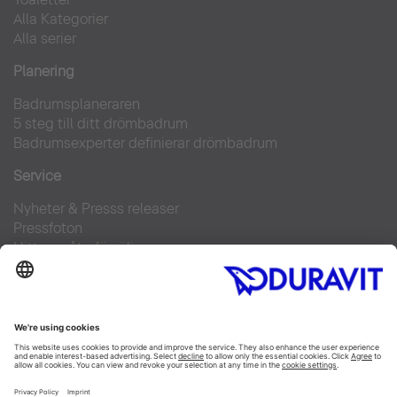
Alla Kategorier
Alla serier
Planering
Badrumsplaneraren
5 steg till ditt drömbadrum
Badrumsexperter definierar drömbadrum
Service
Nyheter & Presss releaser
Pressfoton
Hitta en återförsäljare
FAQs
Facebook
Instagram
Pinterest
Flickr
Linked In
YouTube