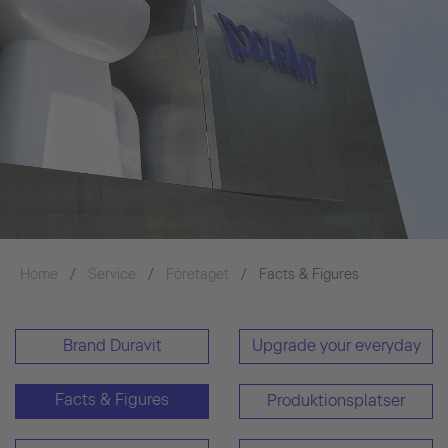
Home
Service
Företaget
Facts & Figures
Brand Duravit
Upgrade your everyday
Facts & Figures
Produktionsplatser