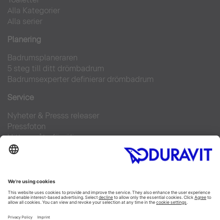
Alla Kategorier
Alla serier
Planering
Badrumsplaneraren
5 steg till ditt drömbadrum
Badrumsexperter definierar drömbadrum
Service
Nyheter & Presss releaser
Pressfoton
Hitta en återförsäljare
FAQs
Facebook
Instagram
Pinterest
Flickr
Linked In
YouTube