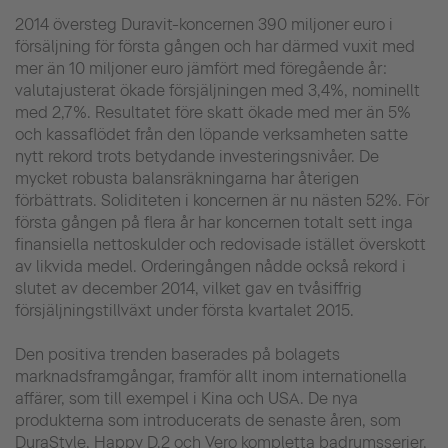
2014 översteg Duravit-koncernen 390 miljoner euro i
försäljning för första gången och har därmed vuxit med
mer än 10 miljoner euro jämfört med föregående år:
valutajusterat ökade försjäljningen med 3,4%, nominellt
med 2,7%. Resultatet före skatt ökade med mer än 5%
och kassaflödet från den löpande verksamheten satte
nytt rekord trots betydande investeringsnivåer. De
mycket robusta balansräkningarna har återigen
förbättrats. Soliditeten i koncernen är nu nästen 52%. För
första gången på flera år har koncernen totalt sett inga
finansiella nettoskulder och redovisade istället överskott
av likvida medel. Orderingången nådde också rekord i
slutet av december 2014, vilket gav en tvåsiffrig
försjäljningstillväxt under första kvartalet 2015.
Den positiva trenden baserades på bolagets
marknadsframgångar, framför allt inom internationella
affärer, som till exempel i Kina och USA. De nya
produkterna som introducerats de senaste åren, som
DuraStyle, Happy D.2 och Vero kompletta badrumsserier,