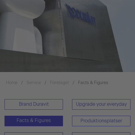
Home
Service
Företaget
Facts & Figures
Brand Duravit
Upgrade your everyday
Facts & Figures
Produktionsplatser