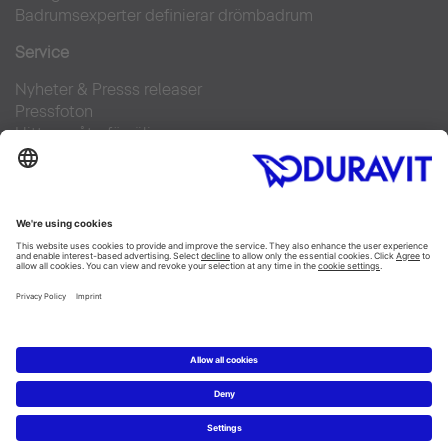
Badrumsexperter definierar drömbadrum
Service
Nyheter & Presss releaser
Pressfoton
Hitta en återförsäljare
FAQs
Facebook
Instagram
Pinterest
Flickr
Linked In
YouTube
Copyright © 2026 Duravit AG
Impressum
|
Integrity and Compliance
|
Integritetsmeddelande
|
Cookie settings
Sverige