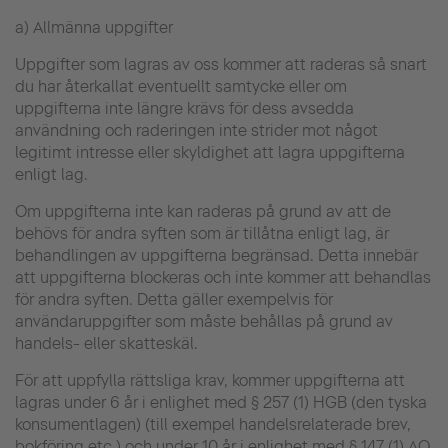
a) Allmänna uppgifter
Uppgifter som lagras av oss kommer att raderas så snart
du har återkallat eventuellt samtycke eller om
uppgifterna inte längre krävs för dess avsedda
användning och raderingen inte strider mot något
legitimt intresse eller skyldighet att lagra uppgifterna
enligt lag.
Om uppgifterna inte kan raderas på grund av att de
behövs för andra syften som är tillåtna enligt lag, är
behandlingen av uppgifterna begränsad. Detta innebär
att uppgifterna blockeras och inte kommer att behandlas
för andra syften. Detta gäller exempelvis för
användaruppgifter som måste behållas på grund av
handels- eller skatteskäl.
För att uppfylla rättsliga krav, kommer uppgifterna att
lagras under 6 år i enlighet med § 257 (1) HGB (den tyska
konsumentlagen) (till exempel handelsrelaterade brev,
bokföring etc.) och under 10 år i enlighet med § 147 (1) AO