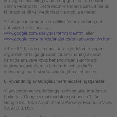
ytterligare insamling av dina uppgifter när du besöker
denna webbplats. Detta rekommenderas särskilt när du
får åtkomst till vår webbplats via mobila enheter.
Ytterligare information om villkor för användning och
dataskydd kan finnas på
www.google.com/analytics/terms/de.html
eller
www.google.com/intl/de/analytics/privacyoverview.html
.
Artikel 6.1. f) i den allmänna dataskyddsförordningen
utgör den rättsliga grunden för användning av ovan
nämnda analysverktyg: behandlingen sker för att
analysera användarnas beteende och är därför
nödvändig för att skydda våra legitima intressen.
6.
Användning av Google:s marknadsföringstjänster
Vi använder marknadsförings- och remarketingtjänster
(förkortas "Google:s marknadsföringstjänster") från
Google Inc., 1600 Amphitheatre Parkway, Mountain View,
CA 94043, USA.