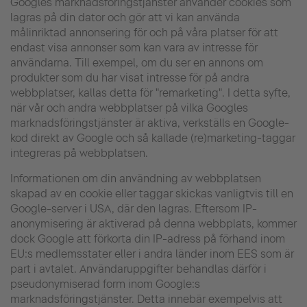
Googles marknadsföringstjänster använder cookies som
lagras på din dator och gör att vi kan använda
målinriktad annonsering för och på våra platser för att
endast visa annonser som kan vara av intresse för
användarna. Till exempel, om du ser en annons om
produkter som du har visat intresse för på andra
webbplatser, kallas detta för "remarketing". I detta syfte,
när vår och andra webbplatser på vilka Googles
marknadsföringstjänster är aktiva, verkställs en Google-
kod direkt av Google och så kallade (re)marketing-taggar
integreras på webbplatsen.
Informationen om din användning av webbplatsen
skapad av en cookie eller taggar skickas vanligtvis till en
Google-server i USA, där den lagras. Eftersom IP-
anonymisering är aktiverad på denna webbplats, kommer
dock Google att förkorta din IP-adress på förhand inom
EU:s medlemsstater eller i andra länder inom EES som är
part i avtalet. Användaruppgifter behandlas därför i
pseudonymiserad form inom Google:s
marknadsföringstjänster. Detta innebär exempelvis att