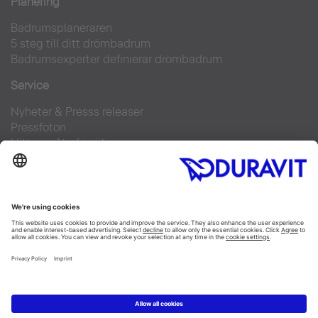
Planering
Badrumsplaneraren
5 steg till ditt drömbadrum
Badrumsexperter definierar drömbadrum
Service
Nyheter & Presss releaser
Pressfoton
Hitta en återförsäljare
FAQs
Facebook
Instagram
Pinterest
Flickr
Linked In
YouTube
Copyright © 2026 Duravit AG