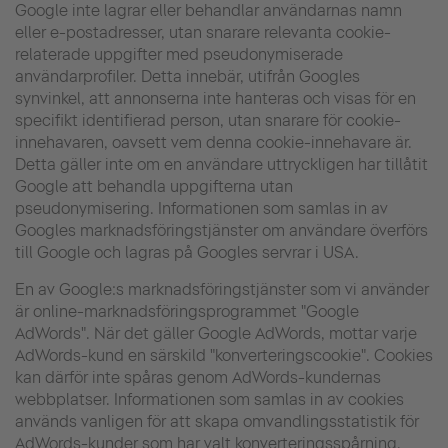
Google inte lagrar eller behandlar användarnas namn
eller e-postadresser, utan snarare relevanta cookie-
relaterade uppgifter med pseudonymiserade
användarprofiler. Detta innebär, utifrån Googles
synvinkel, att annonserna inte hanteras och visas för en
specifikt identifierad person, utan snarare för cookie-
innehavaren, oavsett vem denna cookie-innehavare är.
Detta gäller inte om en användare uttryckligen har tillåtit
Google att behandla uppgifterna utan
pseudonymisering. Informationen som samlas in av
Googles marknadsföringstjänster om användare överförs
till Google och lagras på Googles servrar i USA.
En av Google:s marknadsföringstjänster som vi använder
är online-marknadsföringsprogrammet "Google
AdWords". När det gäller Google AdWords, mottar varje
AdWords-kund en särskild "konverteringscookie". Cookies
kan därför inte spåras genom AdWords-kundernas
webbplatser. Informationen som samlas in av cookies
används vanligen för att skapa omvandlingsstatistik för
AdWords-kunder som har valt konverteringsspårning.