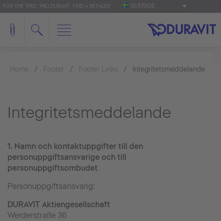
SVERIGE
FOR THE 'PRO': PRO.DURAVIT
FIND A RETAILER
Home
Footer
Footer Links
Integritetsmeddelande
Integritetsmeddelande
1.
Namn och kontaktuppgifter till den
personuppgiftsansvarige och till
personuppgiftsombudet
Personuppgiftsansvarig:
DURAVIT Aktiengesellschaft
Werderstraße 36