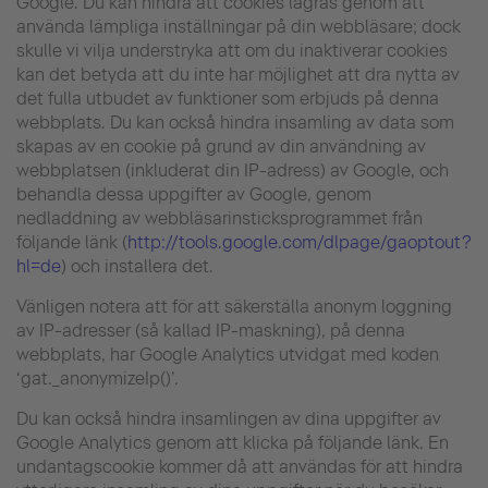
Google. Du kan hindra att cookies lagras genom att
använda lämpliga inställningar på din webbläsare; dock
skulle vi vilja understryka att om du inaktiverar cookies
kan det betyda att du inte har möjlighet att dra nytta av
det fulla utbudet av funktioner som erbjuds på denna
webbplats. Du kan också hindra insamling av data som
skapas av en cookie på grund av din användning av
webbplatsen (inkluderat din IP-adress) av Google, och
behandla dessa uppgifter av Google, genom
nedladdning av webbläsarinsticksprogrammet från
följande länk (
http://tools.google.com/dlpage/gaoptout?
hl=de
) och installera det.
Vänligen notera att för att säkerställa anonym loggning
av IP-adresser (så kallad IP-maskning), på denna
webbplats, har Google Analytics utvidgat med koden
‘gat._anonymizeIp()’.
Du kan också hindra insamlingen av dina uppgifter av
Google Analytics genom att klicka på följande länk. En
undantagscookie kommer då att användas för att hindra