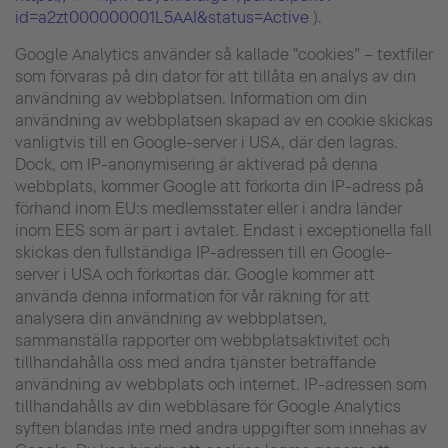
id=a2zt000000001L5AAI&status=Active
).
Google Analytics använder så kallade "cookies” – textfiler
som förvaras på din dator för att tillåta en analys av din
användning av webbplatsen. Information om din
användning av webbplatsen skapad av en cookie skickas
vanligtvis till en Google-server i USA, där den lagras.
Dock, om IP-anonymisering är aktiverad på denna
webbplats, kommer Google att förkorta din IP-adress på
förhand inom EU:s medlemsstater eller i andra länder
inom EES som är part i avtalet. Endast i exceptionella fall
skickas den fullständiga IP-adressen till en Google-
server i USA och förkortas där. Google kommer att
använda denna information för vår räkning för att
analysera din användning av webbplatsen,
sammanställa rapporter om webbplatsaktivitet och
tillhandahålla oss med andra tjänster beträffande
användning av webbplats och internet. IP-adressen som
tillhandahålls av din webbläsare för Google Analytics
syften blandas inte med andra uppgifter som innehas av