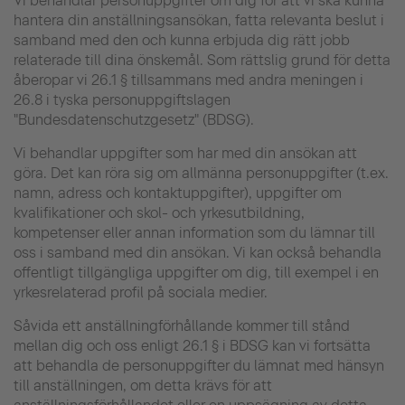
Vi behandlar personuppgifter om dig för att vi ska kunna
hantera din anställningsansökan, fatta relevanta beslut i
samband med den och kunna erbjuda dig rätt jobb
relaterade till dina önskemål. Som rättslig grund för detta
åberopar vi 26.1 § tillsammans med andra meningen i
26.8 i tyska personuppgiftslagen
"Bundesdatenschutzgesetz" (BDSG).
Vi behandlar uppgifter som har med din ansökan att
göra. Det kan röra sig om allmänna personuppgifter (t.ex.
namn, adress och kontaktuppgifter), uppgifter om
kvalifikationer och skol- och yrkesutbildning,
kompetenser eller annan information som du lämnar till
oss i samband med din ansökan. Vi kan också behandla
offentligt tillgängliga uppgifter om dig, till exempel i en
yrkesrelaterad profil på sociala medier.
Såvida ett anställningförhållande kommer till stånd
mellan dig och oss enligt 26.1 § i BDSG kan vi fortsätta
att behandla de personuppgifter du lämnat med hänsyn
till anställningen, om detta krävs för att