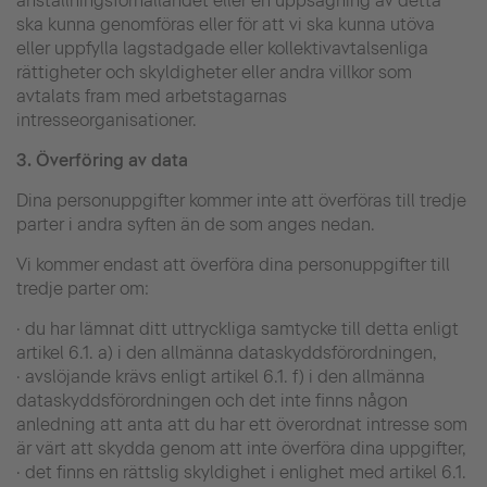
anställningsförhållandet eller en uppsägning av detta
ska kunna genomföras eller för att vi ska kunna utöva
eller uppfylla lagstadgade eller kollektivavtalsenliga
rättigheter och skyldigheter eller andra villkor som
avtalats fram med arbetstagarnas
intresseorganisationer.
3.
Överföring av data
Dina personuppgifter kommer inte att överföras till tredje
parter i andra syften än de som anges nedan.
Vi kommer endast att överföra dina personuppgifter till
tredje parter om:
· du har lämnat ditt uttryckliga samtycke till detta enligt
artikel 6.1. a) i den allmänna dataskyddsförordningen,
· avslöjande krävs enligt artikel 6.1. f) i den allmänna
dataskyddsförordningen och det inte finns någon
anledning att anta att du har ett överordnat intresse som
är värt att skydda genom att inte överföra dina uppgifter,
· det finns en rättslig skyldighet i enlighet med artikel 6.1.