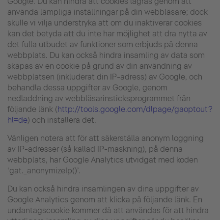
Google. Du kan hindra att cookies lagras genom att
använda lämpliga inställningar på din webbläsare; dock
skulle vi vilja understryka att om du inaktiverar cookies
kan det betyda att du inte har möjlighet att dra nytta av
det fulla utbudet av funktioner som erbjuds på denna
webbplats. Du kan också hindra insamling av data som
skapas av en cookie på grund av din användning av
webbplatsen (inkluderat din IP-adress) av Google, och
behandla dessa uppgifter av Google, genom
nedladdning av webbläsarinsticksprogrammet från
följande länk (
http://tools.google.com/dlpage/gaoptout?
hl=de
) och installera det.
Vänligen notera att för att säkerställa anonym loggning
av IP-adresser (så kallad IP-maskning), på denna
webbplats, har Google Analytics utvidgat med koden
‘gat._anonymizeIp()’.
Du kan också hindra insamlingen av dina uppgifter av
Google Analytics genom att klicka på följande länk. En
undantagscookie kommer då att användas för att hindra