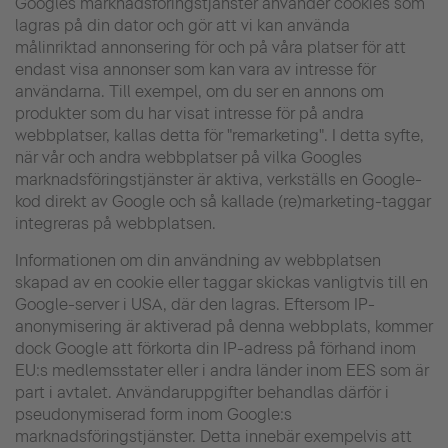
Googles marknadsföringstjänster använder cookies som
lagras på din dator och gör att vi kan använda
målinriktad annonsering för och på våra platser för att
endast visa annonser som kan vara av intresse för
användarna. Till exempel, om du ser en annons om
produkter som du har visat intresse för på andra
webbplatser, kallas detta för "remarketing". I detta syfte,
när vår och andra webbplatser på vilka Googles
marknadsföringstjänster är aktiva, verkställs en Google-
kod direkt av Google och så kallade (re)marketing-taggar
integreras på webbplatsen.
Informationen om din användning av webbplatsen
skapad av en cookie eller taggar skickas vanligtvis till en
Google-server i USA, där den lagras. Eftersom IP-
anonymisering är aktiverad på denna webbplats, kommer
dock Google att förkorta din IP-adress på förhand inom
EU:s medlemsstater eller i andra länder inom EES som är
part i avtalet. Användaruppgifter behandlas därför i
pseudonymiserad form inom Google:s
marknadsföringstjänster. Detta innebär exempelvis att