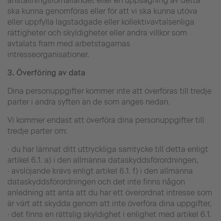
anställningsförhållandet eller en uppsägning av detta
ska kunna genomföras eller för att vi ska kunna utöva
eller uppfylla lagstadgade eller kollektivavtalsenliga
rättigheter och skyldigheter eller andra villkor som
avtalats fram med arbetstagarnas
intresseorganisationer.
3.
Överföring av data
Dina personuppgifter kommer inte att överföras till tredje
parter i andra syften än de som anges nedan.
Vi kommer endast att överföra dina personuppgifter till
tredje parter om:
· du har lämnat ditt uttryckliga samtycke till detta enligt
artikel 6.1. a) i den allmänna dataskyddsförordningen,
· avslöjande krävs enligt artikel 6.1. f) i den allmänna
dataskyddsförordningen och det inte finns någon
anledning att anta att du har ett överordnat intresse som
är värt att skydda genom att inte överföra dina uppgifter,
· det finns en rättslig skyldighet i enlighet med artikel 6.1.