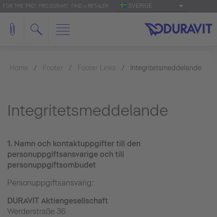
SVERIGE
FOR THE 'PRO': PRO.DURAVIT
FIND A RETAILER
Home
Footer
Footer Links
Integritetsmeddelande
Integritetsmeddelande
1.
Namn och kontaktuppgifter till den
personuppgiftsansvarige och till
personuppgiftsombudet
Personuppgiftsansvarig:
DURAVIT Aktiengesellschaft
Werderstraße 36