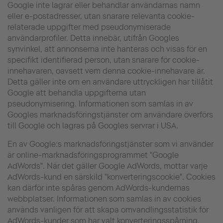
Google inte lagrar eller behandlar användarnas namn
eller e-postadresser, utan snarare relevanta cookie-
relaterade uppgifter med pseudonymiserade
användarprofiler. Detta innebär, utifrån Googles
synvinkel, att annonserna inte hanteras och visas för en
specifikt identifierad person, utan snarare för cookie-
innehavaren, oavsett vem denna cookie-innehavare är.
Detta gäller inte om en användare uttryckligen har tillåtit
Google att behandla uppgifterna utan
pseudonymisering. Informationen som samlas in av
Googles marknadsföringstjänster om användare överförs
till Google och lagras på Googles servrar i USA.
En av Google:s marknadsföringstjänster som vi använder
är online-marknadsföringsprogrammet "Google
AdWords". När det gäller Google AdWords, mottar varje
AdWords-kund en särskild "konverteringscookie". Cookies
kan därför inte spåras genom AdWords-kundernas
webbplatser. Informationen som samlas in av cookies
används vanligen för att skapa omvandlingsstatistik för
AdWords-kunder som har valt konverteringsspårning.