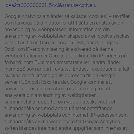
id=a2zt000000001L5AAI&status=Active
).
Google Analytics använder så kallade "cookies” – textfiler
som förvaras på din dator för att tillåta en analys av din
användning av webbplatsen. Information om din
användning av webbplatsen skapad av en cookie skickas
vanligtvis till en Google-server i USA, där den lagras.
Dock, om IP-anonymisering är aktiverad på denna
webbplats, kommer Google att förkorta din IP-adress på
förhand inom EU:s medlemsstater eller i andra länder
inom EES som är part i avtalet. Endast i exceptionella fall
skickas den fullständiga IP-adressen till en Google-
server i USA och förkortas där. Google kommer att
använda denna information för vår räkning för att
analysera din användning av webbplatsen,
sammanställa rapporter om webbplatsaktivitet och
tillhandahålla oss med andra tjänster beträffande
användning av webbplats och internet. IP-adressen som
tillhandahålls av din webbläsare för Google Analytics
syften blandas inte med andra uppgifter som innehas av