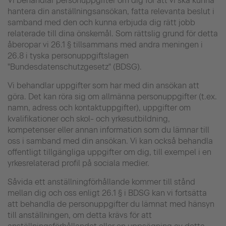
Vi behandlar personuppgifter om dig för att vi ska kunna
hantera din anställningsansökan, fatta relevanta beslut i
samband med den och kunna erbjuda dig rätt jobb
relaterade till dina önskemål. Som rättslig grund för detta
åberopar vi 26.1 § tillsammans med andra meningen i
26.8 i tyska personuppgiftslagen
"Bundesdatenschutzgesetz" (BDSG).
Vi behandlar uppgifter som har med din ansökan att
göra. Det kan röra sig om allmänna personuppgifter (t.ex.
namn, adress och kontaktuppgifter), uppgifter om
kvalifikationer och skol- och yrkesutbildning,
kompetenser eller annan information som du lämnar till
oss i samband med din ansökan. Vi kan också behandla
offentligt tillgängliga uppgifter om dig, till exempel i en
yrkesrelaterad profil på sociala medier.
Såvida ett anställningförhållande kommer till stånd
mellan dig och oss enligt 26.1 § i BDSG kan vi fortsätta
att behandla de personuppgifter du lämnat med hänsyn
till anställningen, om detta krävs för att