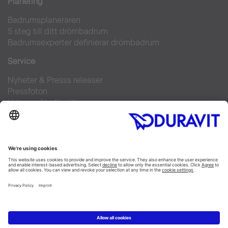
Planering
Badrumsplaneraren
5 steg till ditt drömbadrum
Badrumsexperter definierar drömbadrum
Service
Nyheter & Presss releaser
Pressfoton
Hitta en återförsäljare
FAQs
Facebook
Instagram
Pinterest
Flickr
Linked In
YouTube
Copyright © 2026 Duravit AG