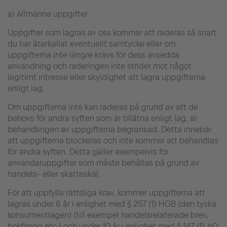
a) Allmänna uppgifter
Uppgifter som lagras av oss kommer att raderas så snart
du har återkallat eventuellt samtycke eller om
uppgifterna inte längre krävs för dess avsedda
användning och raderingen inte strider mot något
legitimt intresse eller skyldighet att lagra uppgifterna
enligt lag.
Om uppgifterna inte kan raderas på grund av att de
behövs för andra syften som är tillåtna enligt lag, är
behandlingen av uppgifterna begränsad. Detta innebär
att uppgifterna blockeras och inte kommer att behandlas
för andra syften. Detta gäller exempelvis för
användaruppgifter som måste behållas på grund av
handels- eller skatteskäl.
För att uppfylla rättsliga krav, kommer uppgifterna att
lagras under 6 år i enlighet med § 257 (1) HGB (den tyska
konsumentlagen) (till exempel handelsrelaterade brev,
bokföring etc.) och under 10 år i enlighet med § 147 (1) AO