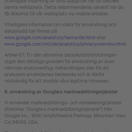
ytterligare insamling av dina uppgifter när du besöker
denna webbplats. Detta rekommenderas särskilt när du
får åtkomst till vår webbplats via mobila enheter.
Ytterligare information om villkor för användning och
dataskydd kan finnas på
www.google.com/analytics/terms/de.html
eller
www.google.com/intl/de/analytics/privacyoverview.html
.
Artikel 6.1. f) i den allmänna dataskyddsförordningen
utgör den rättsliga grunden för användning av ovan
nämnda analysverktyg: behandlingen sker för att
analysera användarnas beteende och är därför
nödvändig för att skydda våra legitima intressen.
6.
Användning av Google:s marknadsföringstjänster
Vi använder marknadsförings- och remarketingtjänster
(förkortas "Google:s marknadsföringstjänster") från
Google Inc., 1600 Amphitheatre Parkway, Mountain View,
CA 94043, USA.