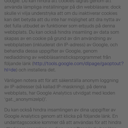
Google. Du kan hindra att cookies lagras genom att
använda lämpliga inställningar på din webbläsare; dock
skulle vi vilja understryka att om du inaktiverar cookies
kan det betyda att du inte har möjlighet att dra nytta av
det fulla utbudet av funktioner som erbjuds på denna
webbplats. Du kan också hindra insamling av data som
skapas av en cookie på grund av din användning av
webbplatsen (inkluderat din IP-adress) av Google, och
behandla dessa uppgifter av Google, genom
nedladdning av webbläsarinsticksprogrammet från
följande länk (
http://tools.google.com/dlpage/gaoptout?
hl=de
) och installera det.
Vänligen notera att för att säkerställa anonym loggning
av IP-adresser (så kallad IP-maskning), på denna
webbplats, har Google Analytics utvidgat med koden
‘gat._anonymizeIp()’.
Du kan också hindra insamlingen av dina uppgifter av
Google Analytics genom att klicka på följande länk. En
undantagscookie kommer då att användas för att hindra