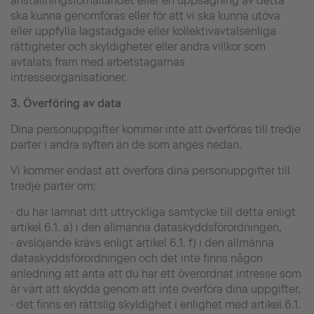
anställningsförhållandet eller en uppsägning av detta
ska kunna genomföras eller för att vi ska kunna utöva
eller uppfylla lagstadgade eller kollektivavtalsenliga
rättigheter och skyldigheter eller andra villkor som
avtalats fram med arbetstagarnas
intresseorganisationer.
3.
Överföring av data
Dina personuppgifter kommer inte att överföras till tredje
parter i andra syften än de som anges nedan.
Vi kommer endast att överföra dina personuppgifter till
tredje parter om:
· du har lämnat ditt uttryckliga samtycke till detta enligt
artikel 6.1. a) i den allmänna dataskyddsförordningen,
· avslöjande krävs enligt artikel 6.1. f) i den allmänna
dataskyddsförordningen och det inte finns någon
anledning att anta att du har ett överordnat intresse som
är värt att skydda genom att inte överföra dina uppgifter,
· det finns en rättslig skyldighet i enlighet med artikel 6.1.