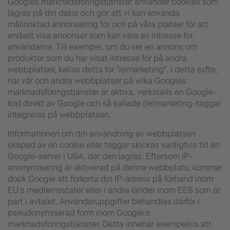
Googles marknadsföringstjänster använder cookies som
lagras på din dator och gör att vi kan använda
målinriktad annonsering för och på våra platser för att
endast visa annonser som kan vara av intresse för
användarna. Till exempel, om du ser en annons om
produkter som du har visat intresse för på andra
webbplatser, kallas detta för "remarketing". I detta syfte,
när vår och andra webbplatser på vilka Googles
marknadsföringstjänster är aktiva, verkställs en Google-
kod direkt av Google och så kallade (re)marketing-taggar
integreras på webbplatsen.
Informationen om din användning av webbplatsen
skapad av en cookie eller taggar skickas vanligtvis till en
Google-server i USA, där den lagras. Eftersom IP-
anonymisering är aktiverad på denna webbplats, kommer
dock Google att förkorta din IP-adress på förhand inom
EU:s medlemsstater eller i andra länder inom EES som är
part i avtalet. Användaruppgifter behandlas därför i
pseudonymiserad form inom Google:s
marknadsföringstjänster. Detta innebär exempelvis att