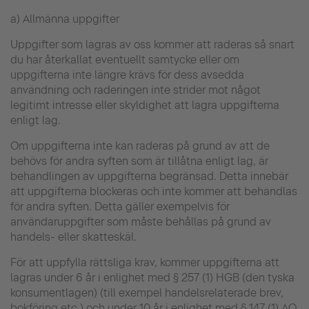
a) Allmänna uppgifter
Uppgifter som lagras av oss kommer att raderas så snart
du har återkallat eventuellt samtycke eller om
uppgifterna inte längre krävs för dess avsedda
användning och raderingen inte strider mot något
legitimt intresse eller skyldighet att lagra uppgifterna
enligt lag.
Om uppgifterna inte kan raderas på grund av att de
behövs för andra syften som är tillåtna enligt lag, är
behandlingen av uppgifterna begränsad. Detta innebär
att uppgifterna blockeras och inte kommer att behandlas
för andra syften. Detta gäller exempelvis för
användaruppgifter som måste behållas på grund av
handels- eller skatteskäl.
För att uppfylla rättsliga krav, kommer uppgifterna att
lagras under 6 år i enlighet med § 257 (1) HGB (den tyska
konsumentlagen) (till exempel handelsrelaterade brev,
bokföring etc.) och under 10 år i enlighet med § 147 (1) AO