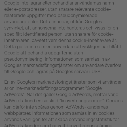
Google inte lagrar eller behandlar användarnas namn
eller e-postadresser, utan snarare relevanta cookie-
relaterade uppgifter med pseudonymiserade
användarprofiler. Detta innebär, utifrån Googles
synvinkel, att annonserna inte hanteras och visas för en
specifikt identifierad person, utan snarare för cookie-
innehavaren, oavsett vem denna cookie-innehavare är.
Detta gäller inte om en användare uttryckligen har tillåtit
Google att behandla uppgifterna utan
pseudonymisering. Informationen som samlas in av
Googles marknadsföringstjänster om användare överförs
till Google och lagras på Googles servrar i USA.
En av Google:s marknadsföringstjänster som vi använder
är online-marknadsföringsprogrammet "Google
AdWords". När det gäller Google AdWords, mottar varje
AdWords-kund en särskild "konverteringscookie". Cookies
kan därför inte spåras genom AdWords-kundernas
webbplatser. Informationen som samlas in av cookies
används vanligen för att skapa omvandlingsstatistik för
AdWords-kunder som har valt konverteringsspårning.