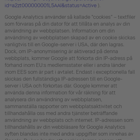
id=a2zt000000001L5AAI&status=Active
).
Google Analytics använder så kallade "cookies” – textfiler
som förvaras på din dator för att tillåta en analys av din
användning av webbplatsen. Information om din
användning av webbplatsen skapad av en cookie skickas
vanligtvis till en Google-server i USA, där den lagras.
Dock, om IP-anonymisering är aktiverad på denna
webbplats, kommer Google att förkorta din IP-adress på
förhand inom EU:s medlemsstater eller i andra länder
inom EES som är part i avtalet. Endast i exceptionella fall
skickas den fullständiga IP-adressen till en Google-
server i USA och förkortas där. Google kommer att
använda denna information för vår räkning för att
analysera din användning av webbplatsen,
sammanställa rapporter om webbplatsaktivitet och
tillhandahålla oss med andra tjänster beträffande
användning av webbplats och internet. IP-adressen som
tillhandahålls av din webbläsare för Google Analytics
syften blandas inte med andra uppgifter som innehas av