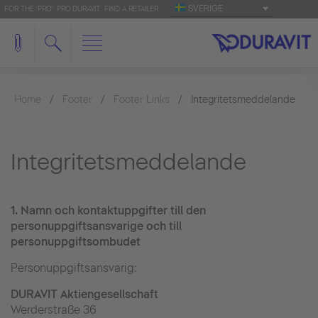
SVERIGE
FOR THE 'PRO': PRO.DURAVIT
FIND A RETAILER
Home
Footer
Footer Links
Integritetsmeddelande
Integritetsmeddelande
1.
Namn och kontaktuppgifter till den
personuppgiftsansvarige och till
personuppgiftsombudet
Personuppgiftsansvarig:
DURAVIT Aktiengesellschaft
Werderstraße 36