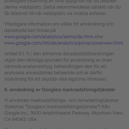
ytterligare insamling av dina uppgifter när du besöker
denna webbplats. Detta rekommenderas särskilt när du
får åtkomst till vår webbplats via mobila enheter.
Ytterligare information om villkor för användning och
dataskydd kan finnas på
www.google.com/analytics/terms/de.html
eller
www.google.com/intl/de/analytics/privacyoverview.html
.
Artikel 6.1. f) i den allmänna dataskyddsförordningen
utgör den rättsliga grunden för användning av ovan
nämnda analysverktyg: behandlingen sker för att
analysera användarnas beteende och är därför
nödvändig för att skydda våra legitima intressen.
6.
Användning av Google:s marknadsföringstjänster
Vi använder marknadsförings- och remarketingtjänster
(förkortas "Google:s marknadsföringstjänster") från
Google Inc., 1600 Amphitheatre Parkway, Mountain View,
CA 94043, USA.