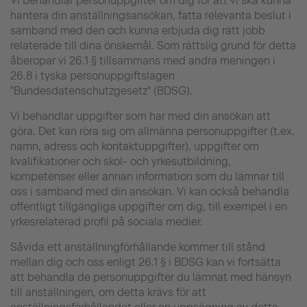
Vi behandlar personuppgifter om dig för att vi ska kunna
hantera din anställningsansökan, fatta relevanta beslut i
samband med den och kunna erbjuda dig rätt jobb
relaterade till dina önskemål. Som rättslig grund för detta
åberopar vi 26.1 § tillsammans med andra meningen i
26.8 i tyska personuppgiftslagen
"Bundesdatenschutzgesetz" (BDSG).
Vi behandlar uppgifter som har med din ansökan att
göra. Det kan röra sig om allmänna personuppgifter (t.ex.
namn, adress och kontaktuppgifter), uppgifter om
kvalifikationer och skol- och yrkesutbildning,
kompetenser eller annan information som du lämnar till
oss i samband med din ansökan. Vi kan också behandla
offentligt tillgängliga uppgifter om dig, till exempel i en
yrkesrelaterad profil på sociala medier.
Såvida ett anställningförhållande kommer till stånd
mellan dig och oss enligt 26.1 § i BDSG kan vi fortsätta
att behandla de personuppgifter du lämnat med hänsyn
till anställningen, om detta krävs för att