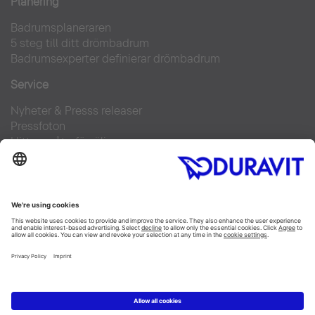
Planering
Badrumsplaneraren
5 steg till ditt drömbadrum
Badrumsexperter definierar drömbadrum
Service
Nyheter & Presss releaser
Pressfoton
Hitta en återförsäljare
FAQs
Facebook
Instagram
Pinterest
Flickr
Linked In
YouTube
Copyright © 2026 Duravit AG