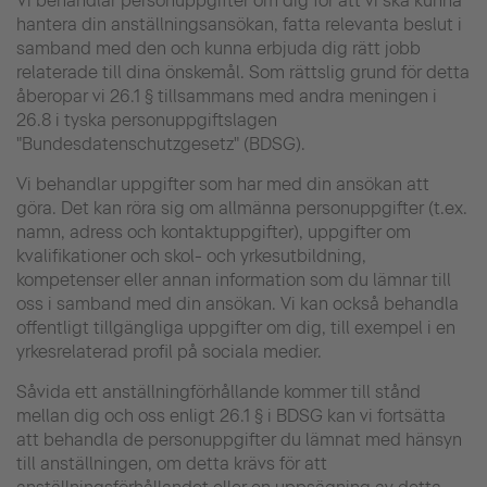
Vi behandlar personuppgifter om dig för att vi ska kunna
hantera din anställningsansökan, fatta relevanta beslut i
samband med den och kunna erbjuda dig rätt jobb
relaterade till dina önskemål. Som rättslig grund för detta
åberopar vi 26.1 § tillsammans med andra meningen i
26.8 i tyska personuppgiftslagen
"Bundesdatenschutzgesetz" (BDSG).
Vi behandlar uppgifter som har med din ansökan att
göra. Det kan röra sig om allmänna personuppgifter (t.ex.
namn, adress och kontaktuppgifter), uppgifter om
kvalifikationer och skol- och yrkesutbildning,
kompetenser eller annan information som du lämnar till
oss i samband med din ansökan. Vi kan också behandla
offentligt tillgängliga uppgifter om dig, till exempel i en
yrkesrelaterad profil på sociala medier.
Såvida ett anställningförhållande kommer till stånd
mellan dig och oss enligt 26.1 § i BDSG kan vi fortsätta
att behandla de personuppgifter du lämnat med hänsyn
till anställningen, om detta krävs för att