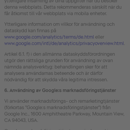
ytterligare insamling av dina uppgifter när du besöker
denna webbplats. Detta rekommenderas särskilt när du
får åtkomst till vår webbplats via mobila enheter.
Ytterligare information om villkor för användning och
dataskydd kan finnas på
www.google.com/analytics/terms/de.html
eller
www.google.com/intl/de/analytics/privacyoverview.html
.
Artikel 6.1. f) i den allmänna dataskyddsförordningen
utgör den rättsliga grunden för användning av ovan
nämnda analysverktyg: behandlingen sker för att
analysera användarnas beteende och är därför
nödvändig för att skydda våra legitima intressen.
6.
Användning av Google:s marknadsföringstjänster
Vi använder marknadsförings- och remarketingtjänster
(förkortas "Google:s marknadsföringstjänster") från
Google Inc., 1600 Amphitheatre Parkway, Mountain View,
CA 94043, USA.