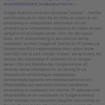
id=a2zt000000001L5AAI&status=Active
).
Google Analytics använder så kallade "cookies” – textfiler
som förvaras på din dator för att tillåta en analys av din
användning av webbplatsen. Information om din
användning av webbplatsen skapad av en cookie skickas
vanligtvis till en Google-server i USA, där den lagras.
Dock, om IP-anonymisering är aktiverad på denna
webbplats, kommer Google att förkorta din IP-adress på
förhand inom EU:s medlemsstater eller i andra länder
inom EES som är part i avtalet. Endast i exceptionella fall
skickas den fullständiga IP-adressen till en Google-
server i USA och förkortas där. Google kommer att
använda denna information för vår räkning för att
analysera din användning av webbplatsen,
sammanställa rapporter om webbplatsaktivitet och
tillhandahålla oss med andra tjänster beträffande
användning av webbplats och internet. IP-adressen som
tillhandahålls av din webbläsare för Google Analytics
syften blandas inte med andra uppgifter som innehas av