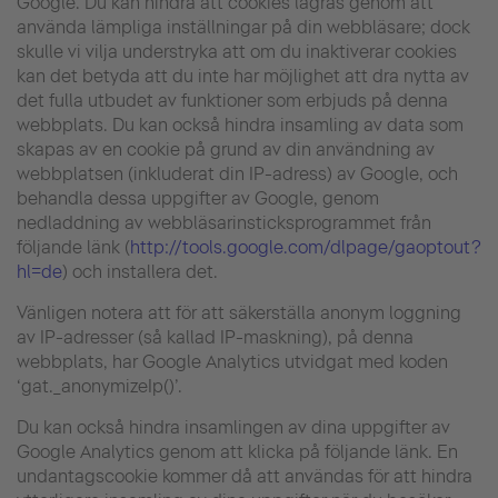
Google. Du kan hindra att cookies lagras genom att
använda lämpliga inställningar på din webbläsare; dock
skulle vi vilja understryka att om du inaktiverar cookies
kan det betyda att du inte har möjlighet att dra nytta av
det fulla utbudet av funktioner som erbjuds på denna
webbplats. Du kan också hindra insamling av data som
skapas av en cookie på grund av din användning av
webbplatsen (inkluderat din IP-adress) av Google, och
behandla dessa uppgifter av Google, genom
nedladdning av webbläsarinsticksprogrammet från
följande länk (
http://tools.google.com/dlpage/gaoptout?
hl=de
) och installera det.
Vänligen notera att för att säkerställa anonym loggning
av IP-adresser (så kallad IP-maskning), på denna
webbplats, har Google Analytics utvidgat med koden
‘gat._anonymizeIp()’.
Du kan också hindra insamlingen av dina uppgifter av
Google Analytics genom att klicka på följande länk. En
undantagscookie kommer då att användas för att hindra