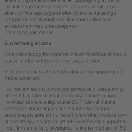
anställningsförhållandet eller en uppsägning av detta
ska kunna genomföras eller för att vi ska kunna utöva
eller uppfylla lagstadgade eller kollektivavtalsenliga
rättigheter och skyldigheter eller andra villkor som
avtalats fram med arbetstagarnas
intresseorganisationer.
3.
Överföring av data
Dina personuppgifter kommer inte att överföras till tredje
parter i andra syften än de som anges nedan.
Vi kommer endast att överföra dina personuppgifter till
tredje parter om:
· du har lämnat ditt uttryckliga samtycke till detta enligt
artikel 6.1. a) i den allmänna dataskyddsförordningen,
· avslöjande krävs enligt artikel 6.1. f) i den allmänna
dataskyddsförordningen och det inte finns någon
anledning att anta att du har ett överordnat intresse som
är värt att skydda genom att inte överföra dina uppgifter,
· det finns en rättslig skyldighet i enlighet med artikel 6.1.