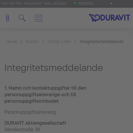
SVERIGE
FOR THE 'PRO': PRO.DURAVIT
FIND A RETAILER
Home
Footer
Footer Links
Integritetsmeddelande
Integritetsmeddelande
1.
Namn och kontaktuppgifter till den
personuppgiftsansvarige och till
personuppgiftsombudet
Personuppgiftsansvarig:
DURAVIT Aktiengesellschaft
Werderstraße 36