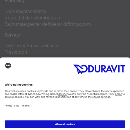
Planering
Badrumsplaneraren
5 steg till ditt drömbadrum
Badrumsexperter definierar drömbadrum
Service
Nyheter & Presss releaser
Pressfoton
Hitta en återförsäljare
FAQs
Facebook
Instagram
Pinterest
Flickr
Linked In
YouTube
Copyright © 2026 Duravit AG