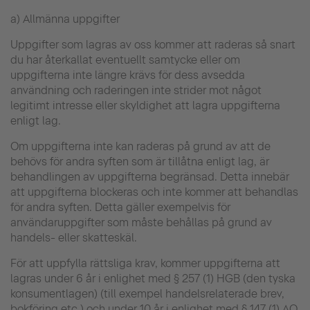
a) Allmänna uppgifter
Uppgifter som lagras av oss kommer att raderas så snart
du har återkallat eventuellt samtycke eller om
uppgifterna inte längre krävs för dess avsedda
användning och raderingen inte strider mot något
legitimt intresse eller skyldighet att lagra uppgifterna
enligt lag.
Om uppgifterna inte kan raderas på grund av att de
behövs för andra syften som är tillåtna enligt lag, är
behandlingen av uppgifterna begränsad. Detta innebär
att uppgifterna blockeras och inte kommer att behandlas
för andra syften. Detta gäller exempelvis för
användaruppgifter som måste behållas på grund av
handels- eller skatteskäl.
För att uppfylla rättsliga krav, kommer uppgifterna att
lagras under 6 år i enlighet med § 257 (1) HGB (den tyska
konsumentlagen) (till exempel handelsrelaterade brev,
bokföring etc.) och under 10 år i enlighet med § 147 (1) AO