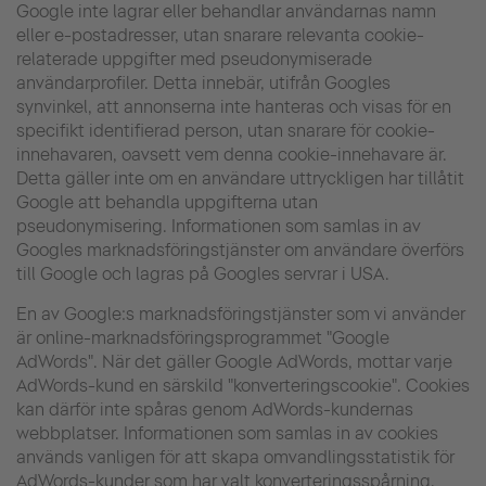
Google inte lagrar eller behandlar användarnas namn
eller e-postadresser, utan snarare relevanta cookie-
relaterade uppgifter med pseudonymiserade
användarprofiler. Detta innebär, utifrån Googles
synvinkel, att annonserna inte hanteras och visas för en
specifikt identifierad person, utan snarare för cookie-
innehavaren, oavsett vem denna cookie-innehavare är.
Detta gäller inte om en användare uttryckligen har tillåtit
Google att behandla uppgifterna utan
pseudonymisering. Informationen som samlas in av
Googles marknadsföringstjänster om användare överförs
till Google och lagras på Googles servrar i USA.
En av Google:s marknadsföringstjänster som vi använder
är online-marknadsföringsprogrammet "Google
AdWords". När det gäller Google AdWords, mottar varje
AdWords-kund en särskild "konverteringscookie". Cookies
kan därför inte spåras genom AdWords-kundernas
webbplatser. Informationen som samlas in av cookies
används vanligen för att skapa omvandlingsstatistik för
AdWords-kunder som har valt konverteringsspårning.