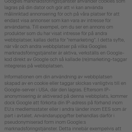
Googles marknadsföringstjänster använder cookies som
lagras på din dator och gör att vi kan använda
målinriktad annonsering för och på våra platser för att
endast visa annonser som kan vara av intresse för
användarna. Till exempel, om du ser en annons om
produkter som du har visat intresse för på andra
webbplatser, kallas detta för "remarketing". I detta syfte,
när vår och andra webbplatser på vilka Googles
marknadsföringstjänster är aktiva, verkställs en Google-
kod direkt av Google och så kallade (re)marketing-taggar
integreras på webbplatsen.
Informationen om din användning av webbplatsen
skapad av en cookie eller taggar skickas vanligtvis till en
Google-server i USA, där den lagras. Eftersom IP-
anonymisering är aktiverad på denna webbplats, kommer
dock Google att förkorta din IP-adress på förhand inom
EU:s medlemsstater eller i andra länder inom EES som är
part i avtalet. Användaruppgifter behandlas därför i
pseudonymiserad form inom Google:s
marknadsföringstjänster. Detta innebär exempelvis att