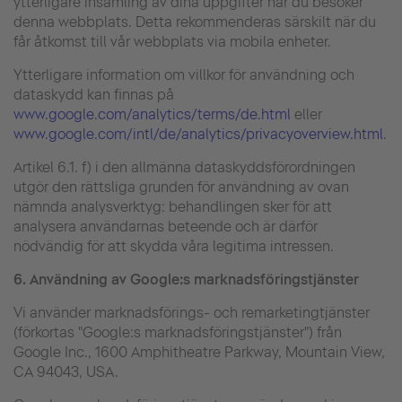
ytterligare insamling av dina uppgifter när du besöker
denna webbplats. Detta rekommenderas särskilt när du
får åtkomst till vår webbplats via mobila enheter.
Ytterligare information om villkor för användning och
dataskydd kan finnas på
www.google.com/analytics/terms/de.html
eller
www.google.com/intl/de/analytics/privacyoverview.html
.
Artikel 6.1. f) i den allmänna dataskyddsförordningen
utgör den rättsliga grunden för användning av ovan
nämnda analysverktyg: behandlingen sker för att
analysera användarnas beteende och är därför
nödvändig för att skydda våra legitima intressen.
6.
Användning av Google:s marknadsföringstjänster
Vi använder marknadsförings- och remarketingtjänster
(förkortas "Google:s marknadsföringstjänster") från
Google Inc., 1600 Amphitheatre Parkway, Mountain View,
CA 94043, USA.