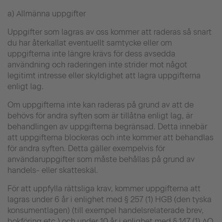
a) Allmänna uppgifter
Uppgifter som lagras av oss kommer att raderas så snart
du har återkallat eventuellt samtycke eller om
uppgifterna inte längre krävs för dess avsedda
användning och raderingen inte strider mot något
legitimt intresse eller skyldighet att lagra uppgifterna
enligt lag.
Om uppgifterna inte kan raderas på grund av att de
behövs för andra syften som är tillåtna enligt lag, är
behandlingen av uppgifterna begränsad. Detta innebär
att uppgifterna blockeras och inte kommer att behandlas
för andra syften. Detta gäller exempelvis för
användaruppgifter som måste behållas på grund av
handels- eller skatteskäl.
För att uppfylla rättsliga krav, kommer uppgifterna att
lagras under 6 år i enlighet med § 257 (1) HGB (den tyska
konsumentlagen) (till exempel handelsrelaterade brev,
bokföring etc.) och under 10 år i enlighet med § 147 (1) AO