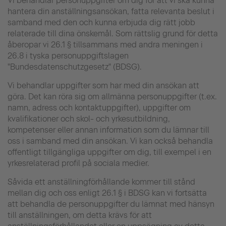
Vi behandlar personuppgifter om dig för att vi ska kunna
hantera din anställningsansökan, fatta relevanta beslut i
samband med den och kunna erbjuda dig rätt jobb
relaterade till dina önskemål. Som rättslig grund för detta
åberopar vi 26.1 § tillsammans med andra meningen i
26.8 i tyska personuppgiftslagen
"Bundesdatenschutzgesetz" (BDSG).
Vi behandlar uppgifter som har med din ansökan att
göra. Det kan röra sig om allmänna personuppgifter (t.ex.
namn, adress och kontaktuppgifter), uppgifter om
kvalifikationer och skol- och yrkesutbildning,
kompetenser eller annan information som du lämnar till
oss i samband med din ansökan. Vi kan också behandla
offentligt tillgängliga uppgifter om dig, till exempel i en
yrkesrelaterad profil på sociala medier.
Såvida ett anställningförhållande kommer till stånd
mellan dig och oss enligt 26.1 § i BDSG kan vi fortsätta
att behandla de personuppgifter du lämnat med hänsyn
till anställningen, om detta krävs för att