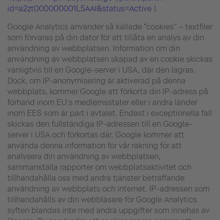
id=a2zt000000001L5AAI&status=Active
).
Google Analytics använder så kallade "cookies” – textfiler
som förvaras på din dator för att tillåta en analys av din
användning av webbplatsen. Information om din
användning av webbplatsen skapad av en cookie skickas
vanligtvis till en Google-server i USA, där den lagras.
Dock, om IP-anonymisering är aktiverad på denna
webbplats, kommer Google att förkorta din IP-adress på
förhand inom EU:s medlemsstater eller i andra länder
inom EES som är part i avtalet. Endast i exceptionella fall
skickas den fullständiga IP-adressen till en Google-
server i USA och förkortas där. Google kommer att
använda denna information för vår räkning för att
analysera din användning av webbplatsen,
sammanställa rapporter om webbplatsaktivitet och
tillhandahålla oss med andra tjänster beträffande
användning av webbplats och internet. IP-adressen som
tillhandahålls av din webbläsare för Google Analytics
syften blandas inte med andra uppgifter som innehas av