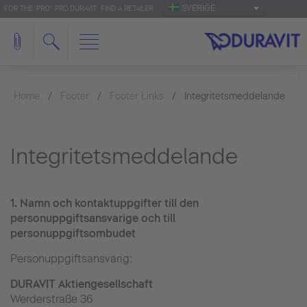
SVERIGE
FOR THE 'PRO': PRO.DURAVIT
FIND A RETAILER
Home
Footer
Footer Links
Integritetsmeddelande
Integritetsmeddelande
1.
Namn och kontaktuppgifter till den
personuppgiftsansvarige och till
personuppgiftsombudet
Personuppgiftsansvarig:
DURAVIT Aktiengesellschaft
Werderstraße 36