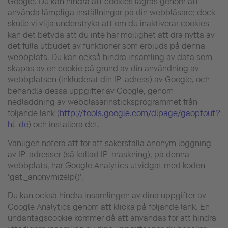
Google. Du kan hindra att cookies lagras genom att
använda lämpliga inställningar på din webbläsare; dock
skulle vi vilja understryka att om du inaktiverar cookies
kan det betyda att du inte har möjlighet att dra nytta av
det fulla utbudet av funktioner som erbjuds på denna
webbplats. Du kan också hindra insamling av data som
skapas av en cookie på grund av din användning av
webbplatsen (inkluderat din IP-adress) av Google, och
behandla dessa uppgifter av Google, genom
nedladdning av webbläsarinsticksprogrammet från
följande länk (
http://tools.google.com/dlpage/gaoptout?
hl=de
) och installera det.
Vänligen notera att för att säkerställa anonym loggning
av IP-adresser (så kallad IP-maskning), på denna
webbplats, har Google Analytics utvidgat med koden
‘gat._anonymizeIp()’.
Du kan också hindra insamlingen av dina uppgifter av
Google Analytics genom att klicka på följande länk. En
undantagscookie kommer då att användas för att hindra