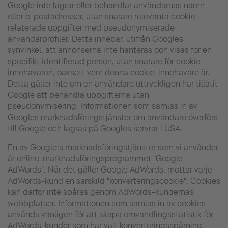
Google inte lagrar eller behandlar användarnas namn
eller e-postadresser, utan snarare relevanta cookie-
relaterade uppgifter med pseudonymiserade
användarprofiler. Detta innebär, utifrån Googles
synvinkel, att annonserna inte hanteras och visas för en
specifikt identifierad person, utan snarare för cookie-
innehavaren, oavsett vem denna cookie-innehavare är.
Detta gäller inte om en användare uttryckligen har tillåtit
Google att behandla uppgifterna utan
pseudonymisering. Informationen som samlas in av
Googles marknadsföringstjänster om användare överförs
till Google och lagras på Googles servrar i USA.
En av Google:s marknadsföringstjänster som vi använder
är online-marknadsföringsprogrammet "Google
AdWords". När det gäller Google AdWords, mottar varje
AdWords-kund en särskild "konverteringscookie". Cookies
kan därför inte spåras genom AdWords-kundernas
webbplatser. Informationen som samlas in av cookies
används vanligen för att skapa omvandlingsstatistik för
AdWords-kunder som har valt konverteringsspårning.