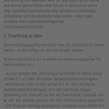
anställningsförhållandet eller en uppsägning av detta
ska kunna genomföras eller för att vi ska kunna utöva
eller uppfylla lagstadgade eller kollektivavtalsenliga
rättigheter och skyldigheter eller andra villkor som
avtalats fram med arbetstagarnas
intresseorganisationer.
3.
Överföring av data
Dina personuppgifter kommer inte att överföras till tredje
parter i andra syften än de som anges nedan.
Vi kommer endast att överföra dina personuppgifter till
tredje parter om:
· du har lämnat ditt uttryckliga samtycke till detta enligt
artikel 6.1. a) i den allmänna dataskyddsförordningen,
· avslöjande krävs enligt artikel 6.1. f) i den allmänna
dataskyddsförordningen och det inte finns någon
anledning att anta att du har ett överordnat intresse som
är värt att skydda genom att inte överföra dina uppgifter,
· det finns en rättslig skyldighet i enlighet med artikel 6.1.