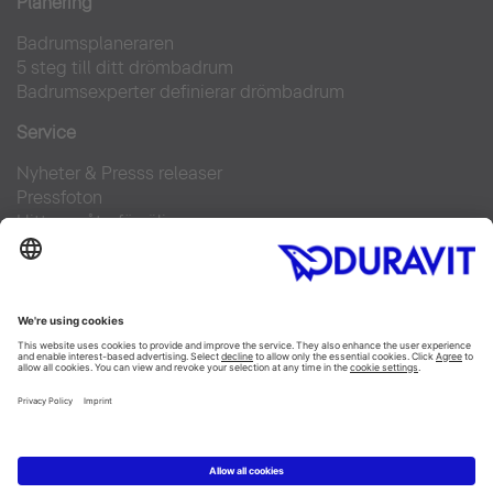
Planering
Badrumsplaneraren
5 steg till ditt drömbadrum
Badrumsexperter definierar drömbadrum
Service
Nyheter & Presss releaser
Pressfoton
Hitta en återförsäljare
FAQs
Facebook
Instagram
Pinterest
Flickr
Linked In
YouTube
Copyright © 2026 Duravit AG