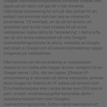
Googles marknadsföringstjänster använder cookies som
lagras på din dator och gör att vi kan använda
målinriktad annonsering för och på våra platser för att
endast visa annonser som kan vara av intresse för
användarna. Till exempel, om du ser en annons om
produkter som du har visat intresse för på andra
webbplatser, kallas detta för "remarketing". I detta syfte,
när vår och andra webbplatser på vilka Googles
marknadsföringstjänster är aktiva, verkställs en Google-
kod direkt av Google och så kallade (re)marketing-taggar
integreras på webbplatsen.
Informationen om din användning av webbplatsen
skapad av en cookie eller taggar skickas vanligtvis till en
Google-server i USA, där den lagras. Eftersom IP-
anonymisering är aktiverad på denna webbplats, kommer
dock Google att förkorta din IP-adress på förhand inom
EU:s medlemsstater eller i andra länder inom EES som är
part i avtalet. Användaruppgifter behandlas därför i
pseudonymiserad form inom Google:s
marknadsföringstjänster. Detta innebär exempelvis att