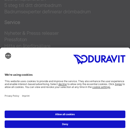
5 steg till ditt drömbadrum
Badrumsexperter definierar drömbadrum
Service
Nyheter & Presss releaser
Pressfoton
Hitta en återförsäljare
FAQs
Facebook
Instagram
Pinterest
Flickr
Linked In
YouTube
Copyright © 2026 Duravit AG
Impressum
|
Integrity and Compliance
|
Integritetsmeddelande
|
Cookie settings