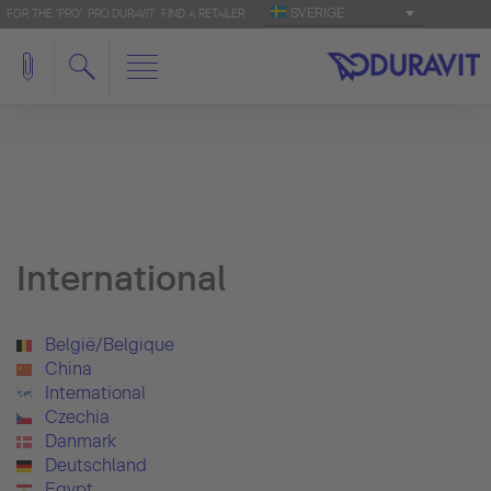
SVERIGE
FOR THE 'PRO': PRO.DURAVIT
FIND A RETAILER
International
België/Belgique
China
International
Czechia
Danmark
Deutschland
Egypt