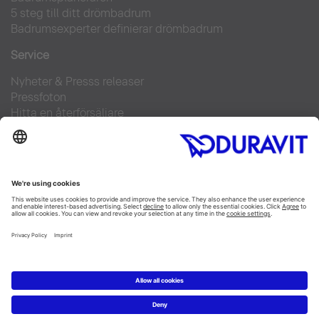
5 steg till ditt drömbadrum
Badrumsexperter definierar drömbadrum
Service
Nyheter & Presss releaser
Pressfoton
Hitta en återförsäljare
FAQs
Facebook
Instagram
Pinterest
Flickr
Linked In
YouTube
Copyright © 2026 Duravit AG
Impressum
|
Integrity and Compliance
|
Integritetsmeddelande
|
Cookie settings