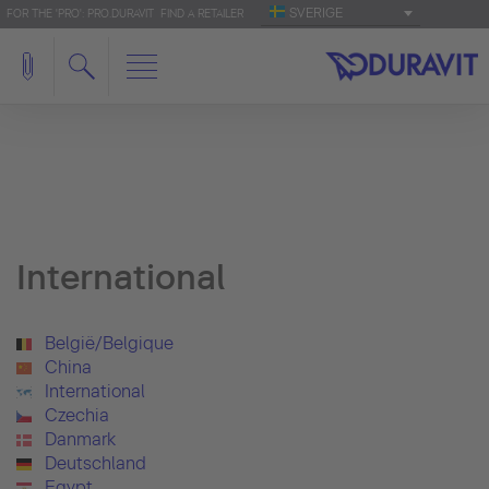
SVERIGE
FOR THE 'PRO': PRO.DURAVIT
FIND A RETAILER
International
België/Belgique
China
International
Czechia
Danmark
Deutschland
Egypt