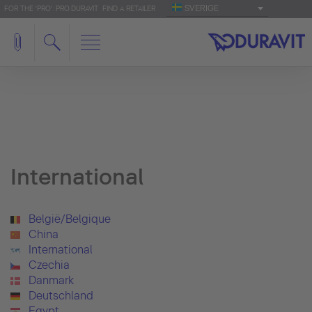
SVERIGE
FOR THE 'PRO': PRO.DURAVIT
FIND A RETAILER
International
België/Belgique
China
International
Czechia
Danmark
Deutschland
Egypt