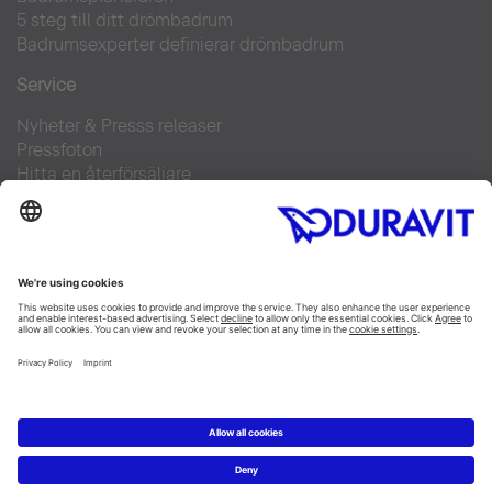
5 steg till ditt drömbadrum
Badrumsexperter definierar drömbadrum
Service
Nyheter & Presss releaser
Pressfoton
Hitta en återförsäljare
FAQs
Facebook
Instagram
Pinterest
Flickr
Linked In
YouTube
Copyright © 2026 Duravit AG
Impressum
|
Integrity and Compliance
|
Integritetsmeddelande
|
Cookie settings