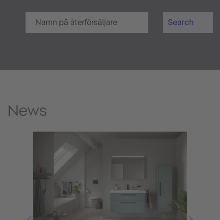
Search
News