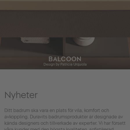
BALCOON
Design by Patricia Urquiola
Nyheter
Ditt badrum ska vara en plats för vila, komfort och
avkoppling. Duravits badrumsprodukter är designade av
kända designers och tillverkade av experter. Vi har försett
våra kunder med den högsta kvaliteten, sofistikerad