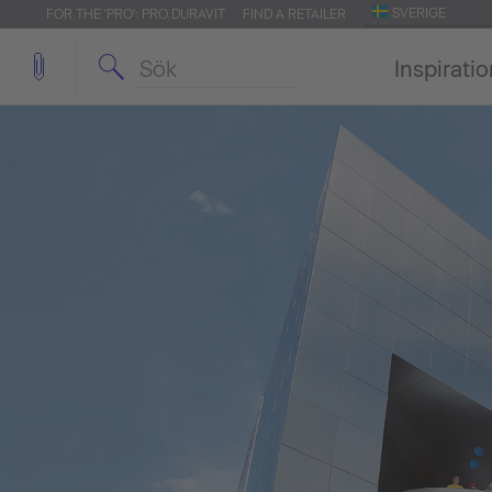
SVERIGE
FOR THE 'PRO': PRO.DURAVIT
FIND A RETAILER
Inspirati