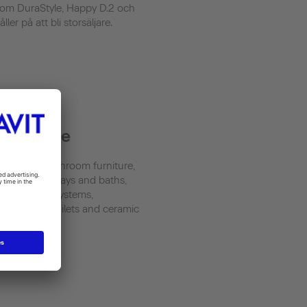
 som DuraStyle, Happy D.2 och
ler på att bli storsäljare.
uct range
 ceramics, bathroom furniture,
ies, shower trays and baths,
d well-being systems,
h shower toilets and ceramic
sinks