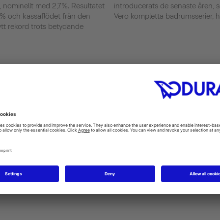
 nominellt med 2,7%. Resultatet
introducerats de senaste åren,
% och kassaflödet från den
Vero kompletta badrumsserier, hål
tt rekord trots betydande
Data
Prod
board
Revenue 2014
Sanitary
390 Mio. Euro (Group)
accessor
whirl an
Foundation
SensoWas
man)
1817
kitchen 