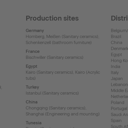
Production sites
Dist
Germany
Belgium
Hornberg, Meißen (Sanitary ceramics),
Brazil
Schenkenzell (bathroom furniture)
China
Denmar
France
Egypt
Bischwiller (Sanitary ceramics)
Hong K
Egypt
India
Kairo (Sanitary ceramics), Kairo (Acrylic
Italy
tubs)
Japan
Lebano
Turkey
H,
Middle E
Istanbul (Sanitary ceramics)
Netherla
China
Poland
Chongqing (Sanitary ceramics),
Portugal
Shanghai (Engineering and mounting)
Saudi Ar
Spain
Tunesia
South Af