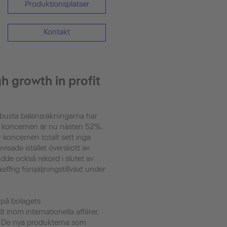
Produktionsplatser
Kontakt
gh growth in profit
obusta balansräkningarna har
n i koncernen är nu nästen 52%.
r koncernen totalt sett inga
visade istället överskott av
dde också rekord i slutet av
ffrig försjäljningstillväxt under
 på bolagets
 inom internationella affärer,
A. De nya produkterna som