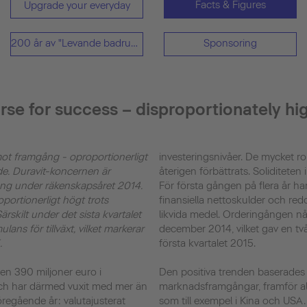
Facts & Figures
Upgrade your everyday
200 år av "Levande badrum"
Sponsoring
urse for success – disproportionately hi
mot framgång - oproportionerligt
investeringsnivåer. De mycket r
öde. Duravit-koncernen är
återigen förbättrats. Soliditete
ng under räkenskapsåret 2014.
För första gången på flera år ha
portionerligt högt trots
finansiella nettoskulder och redo
rskilt under det sista kvartalet
likvida medel. Orderingången nå
ans för tillväxt, vilket markerar
december 2014, vilket gav en tvåsi
.
första kvartalet 2015.
en 390 miljoner euro i
Den positiva trenden baserades
och har därmed vuxit med mer än
marknadsframgångar, framför allt
öregående år: valutajusterat
som till exempel i Kina och US