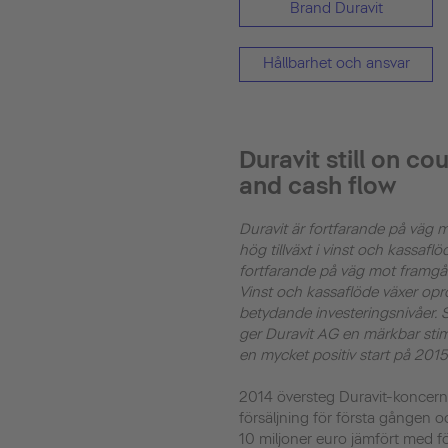
Brand Duravit
Hållbarhet och ansvar
Duravit still on co
and cash flow
Duravit är fortfarande på väg 
hög tillväxt i vinst och kassafl
fortfarande på väg mot framgå
Vinst och kassaflöde växer opro
betydande investeringsnivåer. Sä
ger Duravit AG en märkbar stimul
en mycket positiv start på 2015
2014 översteg Duravit-koncern
försäljning för första gången 
10 miljoner euro jämfört med f