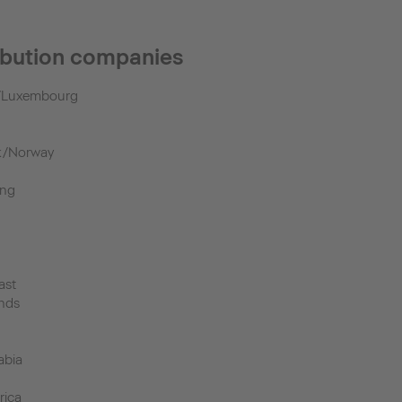
ribution companies
/Luxembourg
k/Norway
ong
n
ast
nds
abia
rica