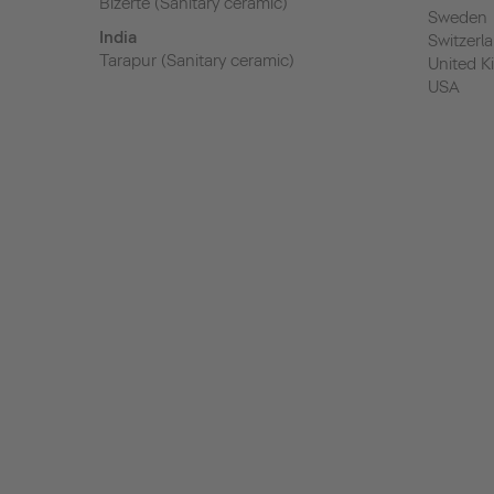
Bizerte (Sanitary ceramic)
Sweden
India
Switzerl
Tarapur (Sanitary ceramic)
United 
USA