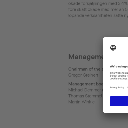
ökade försjäljningen med 3,4%,
före skatt ökade med mer än 5
löpande verksamheten satte ny
Management
Chairman of the supervisory 
Gregor Greinert
Management board
Michael Demmer (Board chair
Thomas Stammel
Martin Winkle