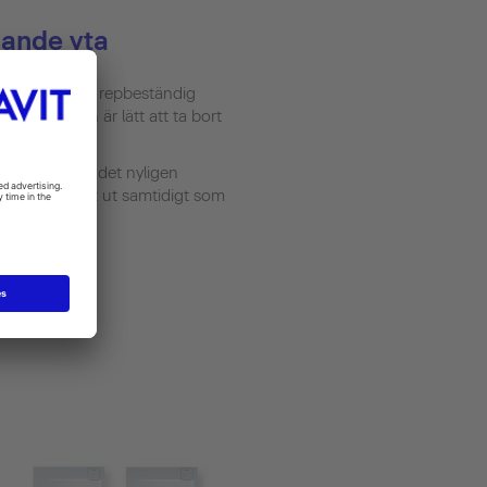
nande yta
tt yta som är repbeständig
tiltäckkåpan är lätt att ta bort
utningen och det nyligen
t ytan ser platt ut samtidigt som
 sätt.