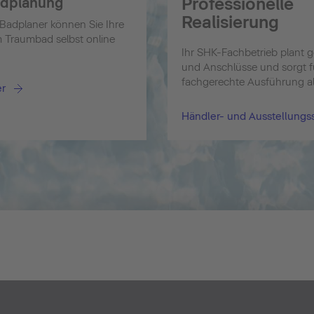
Professionelle
adplanung
Realisierung
Badplaner können Sie Ihre
 Traumbad selbst online
Ihr SHK-Fachbetrieb plant ge
und Anschlüsse und sorgt f
fachgerechte Ausführung all
er
Händler- und Ausstellung