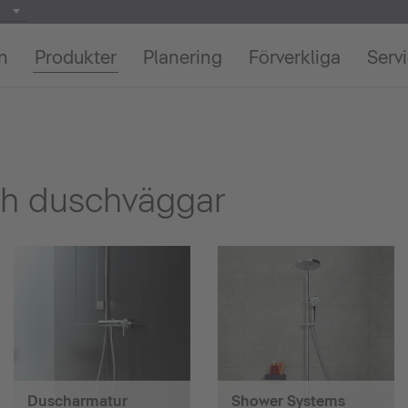
on
Produkter
Planering
Förverkliga
Serv
ch duschväggar
Duscharmatur
Shower Systems