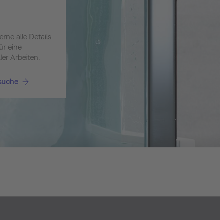
rne alle Details
ür eine
er Arbeiten.
ssuche