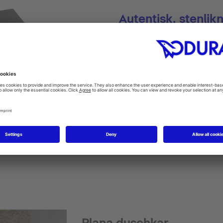
Autentisk, stenlik
DuroCast UltraResist har en ma
och robust. Den integrerade ven
och därför lätt att rengöra.
Den omsorgsfullt integrerade l
patenterade avloppet ser till at
vattnet kan rinna av på optimalt
Stonetto duschkar
Plana duschkar