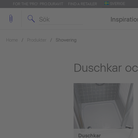
SVERIGE
FOR THE 'PRO': PRO.DURAVIT
FIND A RETAILER
Inspirati
Home
Produkter
Showering
Duschkar o
Duschkar