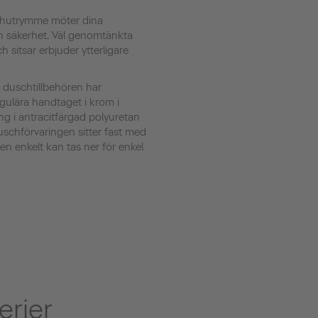
schutrymme möter dina
ch säkerhet. Väl genomtänkta
h sitsar erbjuder ytterligare
a duschtillbehören har
gulära handtaget i krom i
g i antracitfärgad polyuretan
schförvaringen sitter fast med
en enkelt kan tas ner för enkel
erier