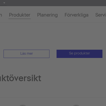
on
Produkter
Planering
Förverkliga
Serv
Se produkter
Läs mer
ktöversikt