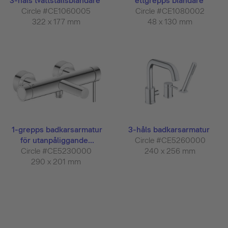
3-håls tvättställsblandare
ettgrepps blandare
Circle #CE1060005
Circle #CE1080002
322 x 177 mm
48 x 130 mm
1-grepps badkarsarmatur
3-håls badkarsarmatur
för utanpåliggande...
Circle #CE5260000
Circle #CE5230000
240 x 256 mm
290 x 201 mm