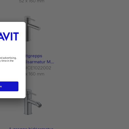
52 x 160 mm
ettgrepps
tvättställsarmatur M...
Circle #CE1022002
52 x 160 mm