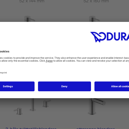
52 x 144 mm
52 x 160 mm
ettgrepps
ettgrepps
tvättställsarmatur M...
tvättställsarmatur M...
Circle #CE1021002
Circle #CE1022001
52 x 160 mm
52 x 160 mm