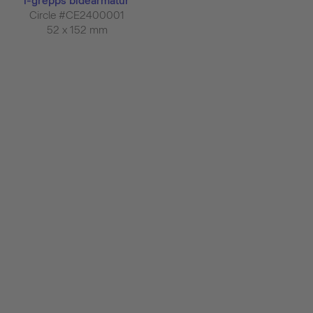
1-grepps bidéarmatur
Circle #CE2400001
52 x 152 mm