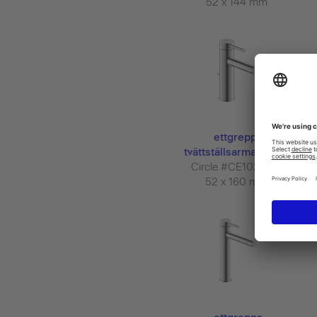
52 x 144 mm
ettgrepps
tvättställsarmatur M...
Circle #CE1021001
52 x 160 mm