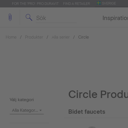
SVERIGE
FOR THE 'PRO': PRO.DURAVIT
FIND A RETAILER
Inspirati
Home
Produkter
Alla serier
Circle
Circle Produ
Välj kategori
Alla Kategorier
Bidet faucets