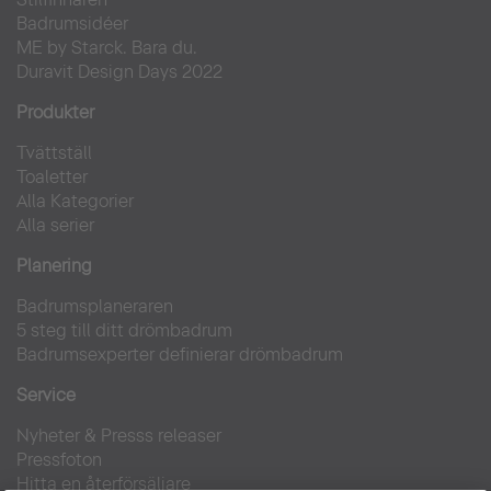
Badrumsidéer
ME by Starck. Bara du.
Duravit Design Days 2022
Produkter
Tvättställ
Toaletter
Alla Kategorier
Alla serier
Planering
Badrumsplaneraren
5 steg till ditt drömbadrum
Badrumsexperter definierar drömbadrum
Service
Nyheter & Presss releaser
Pressfoton
Hitta en återförsäljare