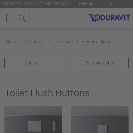
SVERIGE
FOR THE 'PRO': PRO.DURAVIT
FIND A RETAILER
Home
Produkter
Toileshing
Actuator plates
Läs mer
Se produkter
Toilet Flush Buttons