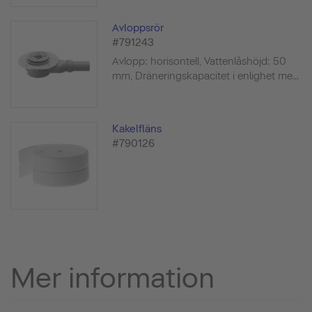
Avloppsrör
#791243
Avlopp: horisontell, Vattenlåshöjd: 50
mm, Dräneringskapacitet i enlighet me...
Kakelfläns
#790126
Mer information