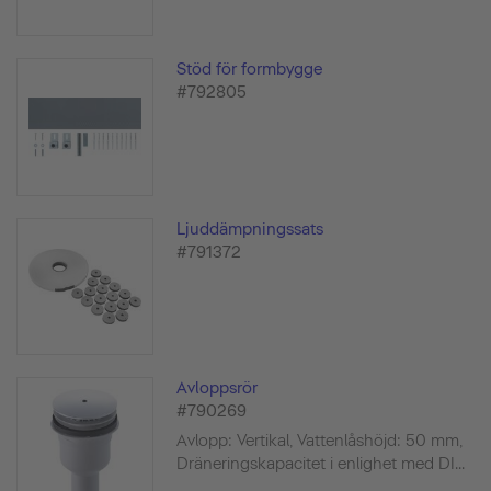
Stöd för formbygge
#792805
Ljuddämpningssats
#791372
Avloppsrör
#790269
Avlopp: Vertikal, Vattenlåshöjd: 50 mm,
Dräneringskapacitet i enlighet med DI...