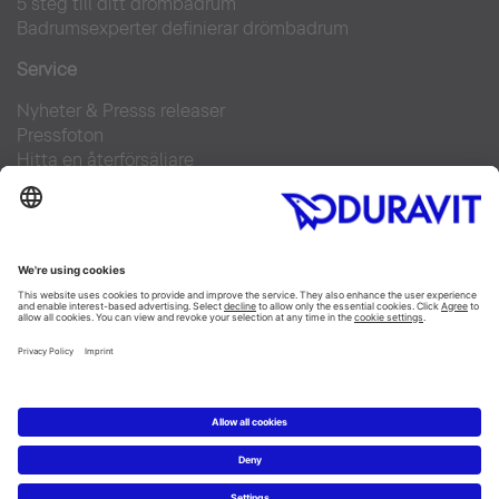
5 steg till ditt drömbadrum
Badrumsexperter definierar drömbadrum
Service
Nyheter & Presss releaser
Pressfoton
Hitta en återförsäljare
FAQs
Facebook
Instagram
Pinterest
Flickr
Linked In
YouTube
Copyright © 2026 Duravit AG
Impressum
|
Integrity and Compliance
|
Integritetsmeddelande
|
Cookie settings
Sverige