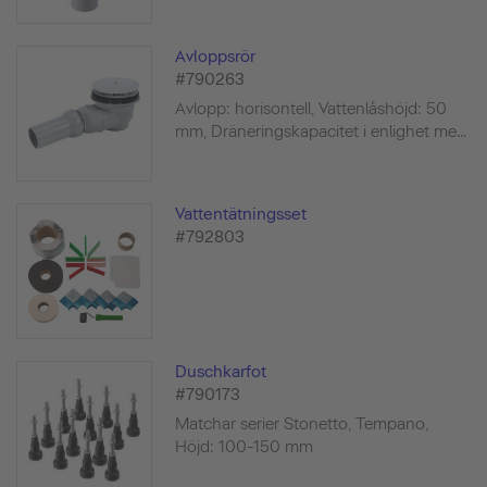
Avloppsrör
#790263
Avlopp: horisontell, Vattenlåshöjd: 50
mm, Dräneringskapacitet i enlighet me...
Vattentätningsset
#792803
Duschkarfot
#790173
Matchar serier Stonetto, Tempano,
Höjd: 100-150 mm