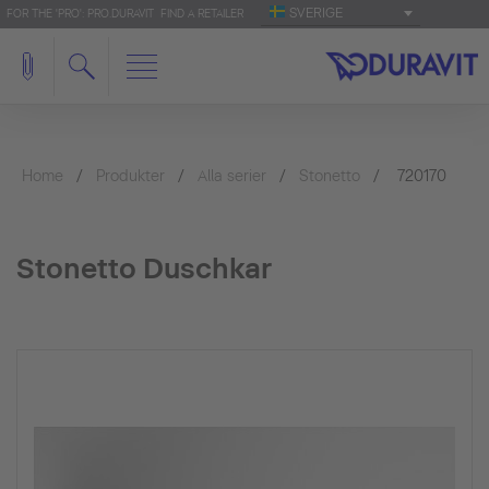
SVERIGE
FOR THE 'PRO': PRO.DURAVIT
FIND A RETAILER
Home
Produkter
Alla serier
Stonetto
720170
Stonetto Duschkar