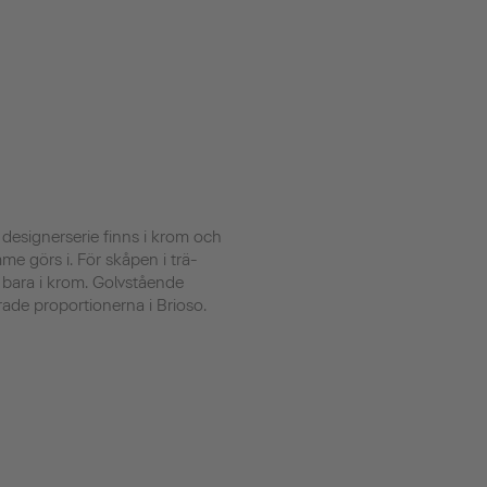
esignerserie finns i krom och
e görs i. För skåpen i trä-
 bara i krom. Golvstående
rade proportionerna i Brioso.