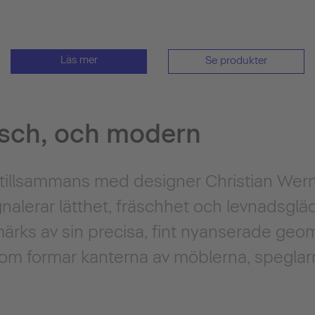
Läs mer
Se produkter
äsch, och modern
 tillsammans med designer Christian Wern
alerar lätthet, fräschhet och levnadsglä
ärks av sin precisa, fint nyanserade geo
om formar kanterna av möblerna, speglar