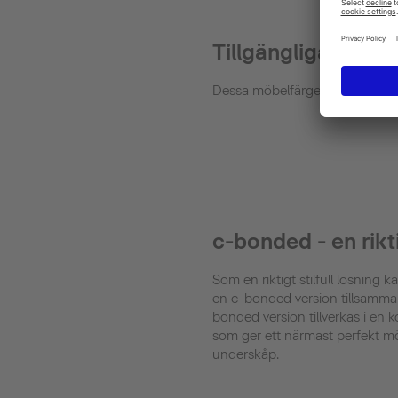
Tillgängliga ytor
Dessa möbelfärger erbjuds
c-bonded - en rikt
Som en riktigt stilfull lösning k
en c-bonded version tillsamm
bonded version tillverkas i en
som ger ett närmast perfekt mö
underskåp.