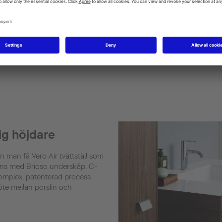
ig höjdare
an man få Vero Air tvättställ som
ans med Brioso underskåp. C-
 komplex, patenterad process
te mellan porslin och