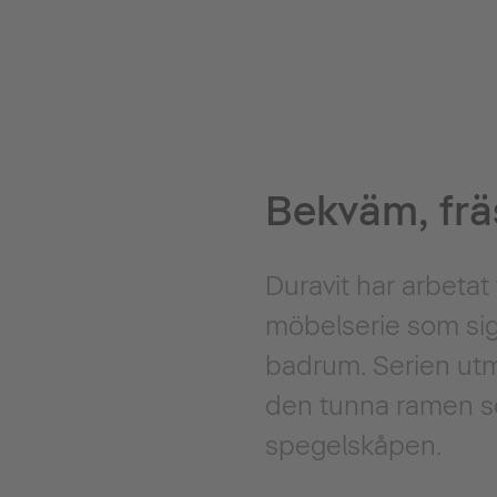
Bekväm, fr
Duravit har arbetat
möbelserie som sign
badrum. Serien utm
den tunna ramen s
spegelskåpen.