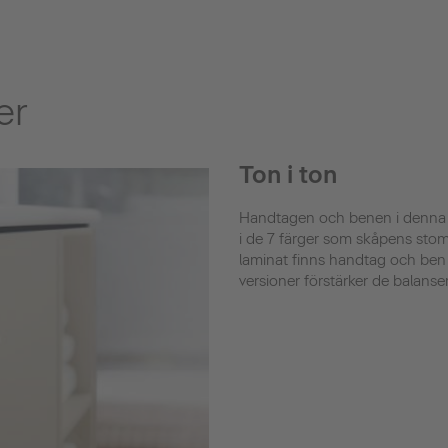
er
Ton i ton
Handtagen och benen i denna d
i de 7 färger som skåpens stomm
laminat finns handtag och ben
versioner förstärker de balanse