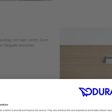
 handtag och ben i krom. Dom
l den färgade stommen.