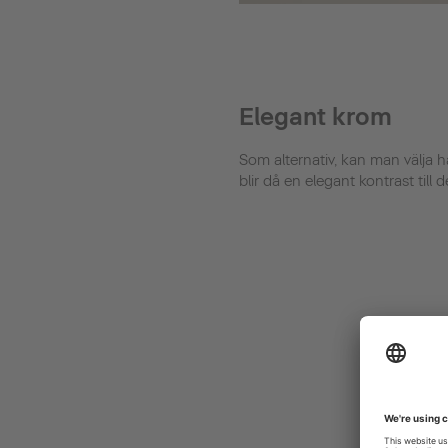
Elegant krom
Som alternativ, kan man välja
blir då en elegant kontrast til