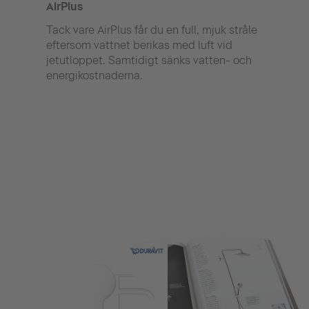
AirPlus
Heat
Tack vare AirPlus får du en full, mjuk stråle
För 
eftersom vattnet berikas med luft vid
föreb
jetutloppet. Samtidigt sänks vatten- och
Dura
energikostnaderna.
temp
anvä