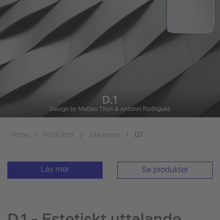
D.1
Design by Matteo Thun & Antonio Rodriguez
Home
Produkter
Alla serier
D.1
Läs mer
Se produkter
D.1 - Estetiskt uttalande