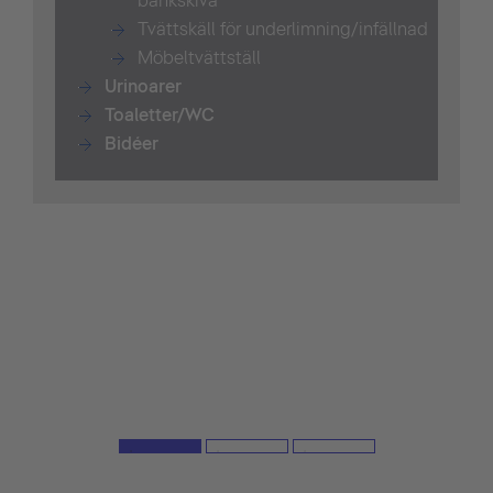
bänkskiva
Tvättskäll för underlimning/infällnad
Möbeltvättställ
Urinoarer
Toaletter/WC
Bidéer