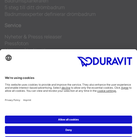
Badrumsplaneraren
5 steg till ditt drömbadrum
Badrumsexperter definierar drömbadrum
Service
Nyheter & Presss releaser
Pressfoton
Hitta en återförsäljare
FAQs
Facebook
Instagram
Pinterest
Flickr
Linked In
YouTube
Copyright © 2026 Duravit AG
Impressum
|
Integrity and Compliance
|
Integritetsmeddelande
|
Cookie settings