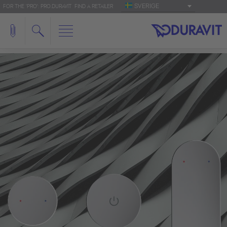
SVERIGE
FOR THE 'PRO': PRO.DURAVIT
FIND A RETAILER