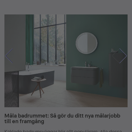
Måla badrummet: Så gör du ditt nya målarjobb
till en framgång
Kaklade badrumsväggar blir allt populärare. Alla dessa