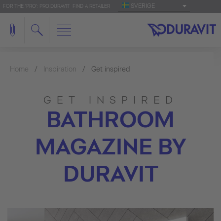
SVERIGE
FOR THE 'PRO': PRO.DURAVIT
FIND A RETAILER
Home
Inspiration
Get inspired
GET INSPIRED
BATHROOM
MAGAZINE BY
DURAVIT