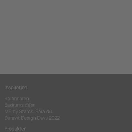
Inspiration
Stilfinnaren
Badrumsidéer
ME by Starck. Bara du.
Duravit Design Days 2022
Produkter