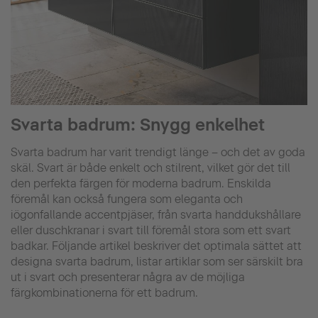
Svarta badrum: Snygg enkelhet
Svarta badrum har varit trendigt länge – och det av goda
skäl. Svart är både enkelt och stilrent, vilket gör det till
den perfekta färgen för moderna badrum. Enskilda
föremål kan också fungera som eleganta och
iögonfallande accentpjäser, från svarta handdukshållare
eller duschkranar i svart till föremål stora som ett svart
badkar. Följande artikel beskriver det optimala sättet att
designa svarta badrum, listar artiklar som ser särskilt bra
ut i svart och presenterar några av de möjliga
färgkombinationerna för ett badrum.