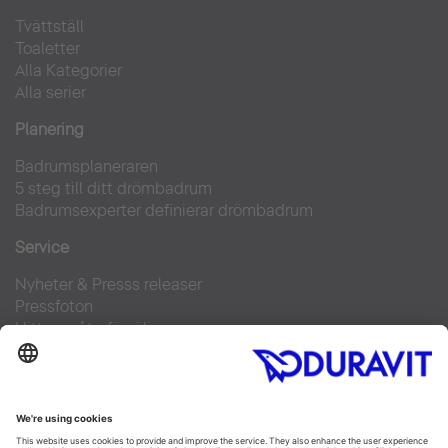
Tvättställ
Toaletter
Alla Kategorier
Alla serier
Planering
Badrumsplaneraren
5 steg till ditt drömbadrum
Badrumsexperter definierar drömbadrum
Service
Nyheter & Presss releaser
Pressfoton
Hitta en återförsäljare
FAQs
Facebook
Instagram